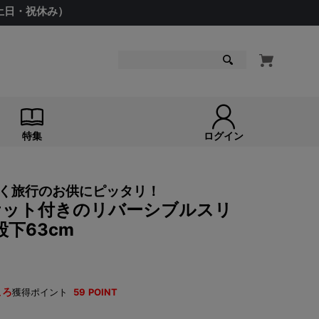
（土日・祝休み）
検索
特集
ログイン
く旅行のお供にピッタリ！
 ポケット付きのリバーシブルスリ
下63cm
ころ
獲得ポイント
59
POINT