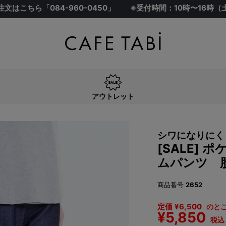
注文はこちら「
084-960-0450
」
※受付時間：10時〜16時
アウトレット
シワになりにく
[SALE]
ムパンツ 股
商品番号
2652
定価
¥
6,500
のと
¥
5,850
税込