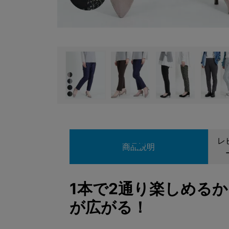
レ
商品説明
1本で2通り楽しめる
が広がる！