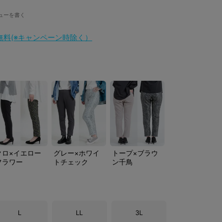
ューを書く
料無料(※キャンペーン時除く）
クロ×イエロー
グレー×ホワイ
トープ×ブラウ
フラワー
トチェック
ン千鳥
L
LL
3L