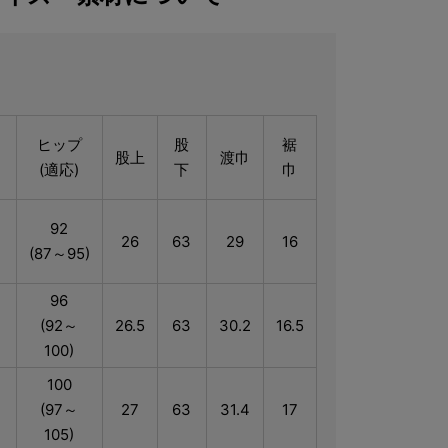
ス
ヒップ
股
裾
股上
渡巾
(適応)
下
巾
92
26
63
29
16
(87～95)
96
(92～
26.5
63
30.2
16.5
100)
100
(97～
27
63
31.4
17
105)