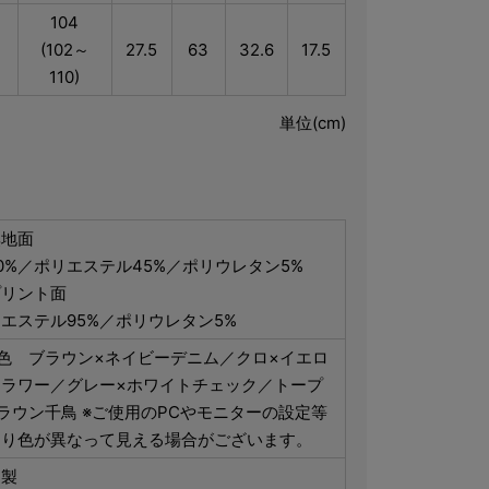
104
(102～
27.5
63
32.6
17.5
110)
単位(cm)
無地面
0%／ポリエステル45%／ポリウレタン5%
プリント面
エステル95%／ポリウレタン5%
色 ブラウン×ネイビーデニム／クロ×イエロ
フラワー／グレー×ホワイトチェック／トープ
ラウン千鳥 ※ご使用のPCやモニターの設定等
より色が異なって見える場合がございます。
国製