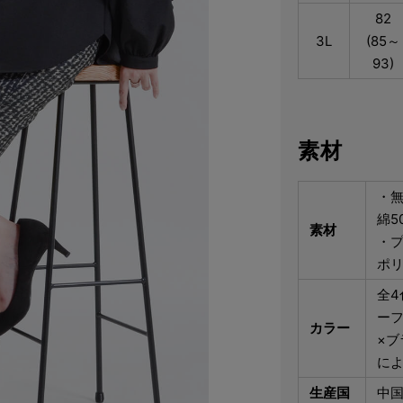
82
3L
(85～
93)
素材
・
綿5
素材
・
ポリ
全4
ー
カラー
×ブ
に
生産国
中