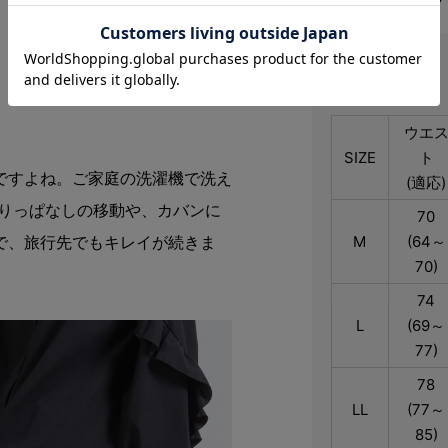
りにくいから旅行
サイズ
ウエ
SIZE
ト
ですよね。ご家庭の洗濯機で洗え
(適応)
座りっぱなしの移動や、カバンに
70
M
(64～
で、旅行先でもキレイが続きま
70)
74
L
(69～
77)
78
LL
(77～
85)