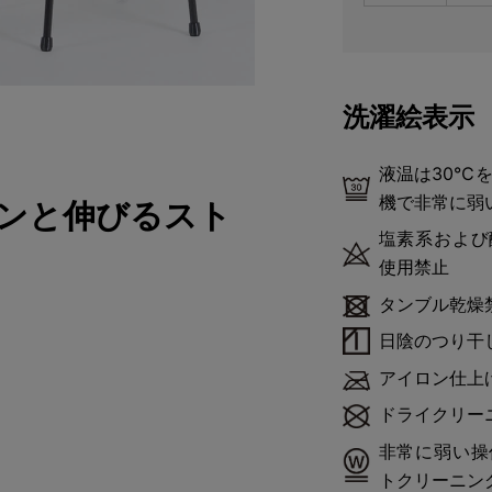
洗濯絵表示
液温は30℃
機で非常に弱
ンと伸びるスト
塩素系および
使用禁止
タンブル乾燥
日陰のつり干
効いているから、グーンと伸びて
アイロン仕上
ながらも締め付け感は少なく、長
ドライクリー
ています。 キックバック性にも
非常に弱い操
てしまい、膝がポコっと伸びてし
トクリーニン