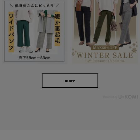
洗濯機で洗えるから毎日穿ける！
おうちの洗濯機でジャブジャブ洗えるから、デイリー使いにもピ
ッタリ。 なめらかな肌触りでシワにもなりにくく、お手入れも
more
楽々。 デニム特有の色落ちも楽しめます。