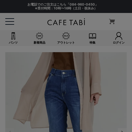
お電話でのご注文はこちら「
084-960-0450
」
※受付時間：10時〜16時（土日・祝休み）
パンツ
新着商品
アウトレット
特集
ログイン