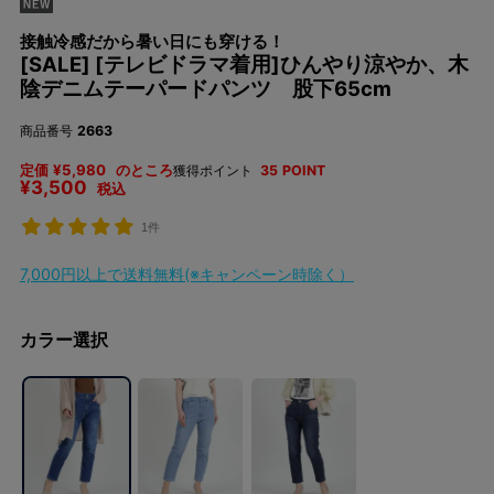
接触冷感だから暑い日にも穿ける！
[SALE] [テレビドラマ着用]ひんやり涼やか、木
陰デニムテーパードパンツ 股下65cm
商品番号
2663
定価
¥
5,980
のところ
獲得ポイント
35
POINT
¥
3,500
税込
1件
7,000円以上で送料無料(※キャンペーン時除く）
カラー選択