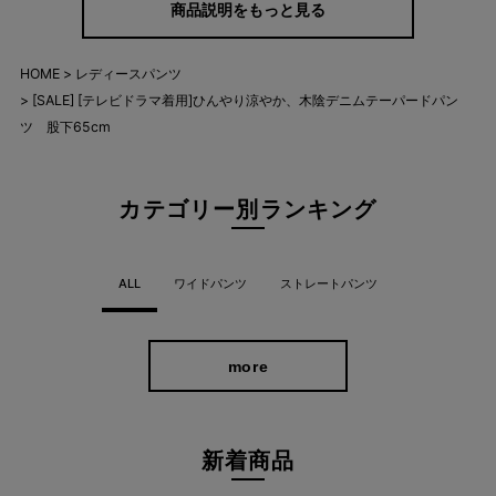
商品説明をもっと見る
バツグンのストレッチ性と肌触りが良く高見えする素材感は、お
HOME
レディースパンツ
家でゆっくり過ごしたい日はもちろん、お友だちとのランチでも
[SALE] [テレビドラマ着用]ひんやり涼やか、木陰デニムテーパードパン
大活躍します。
ツ 股下65cm
カテゴリー別ランキング
ALL
ワイドパンツ
ストレートパンツ
more
新着商品