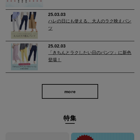
やわらかストレッチで快適に過ごせる
25.03.03
ハレの日にも使える、大人のラク映えパン
新しいデニムは穿き馴染むまでに時間がかかるイメージがありま
ツ
せんか？
このデニムは柔らかくストレッチ性があるため、初めて脚を入れ
25.02.03
る時から穿き心地が快適。 動きに合わせてしっかり伸びるので一
「きちんとラクしたい日のパンツ」に新色
日中ストレスフリーです。
登場！
more
特集