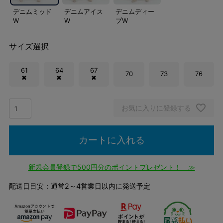
デニムミッド
デニムアイス
デニムディー
W
W
プW
サイズ選択
61
64
67
70
73
76
✖
✖
✖
お気に入りに登録する
カートに入れる
新規会員登録で500円分のポイントプレゼント！ ≫
配送日目安：通常2～4営業日以内に発送予定