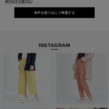
も安心です。 背中が出にくく、きちんと感をキープできるので、
#ウエスト総ゴム
どんなシーンでもアクティブに動けます。
条件を絞り込んで検索する
INSTAGRAM