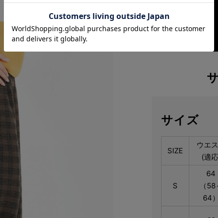
サイズ
ウエ
SIZE
(適応
64
S
（58
64