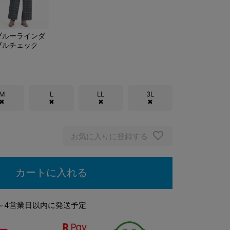
ブルーラインダ
ブルチェック
M
L
LL
3L
✖
✖
✖
✖
お気に入りに登録する
カートに入れる
～4営業日以内に発送予定