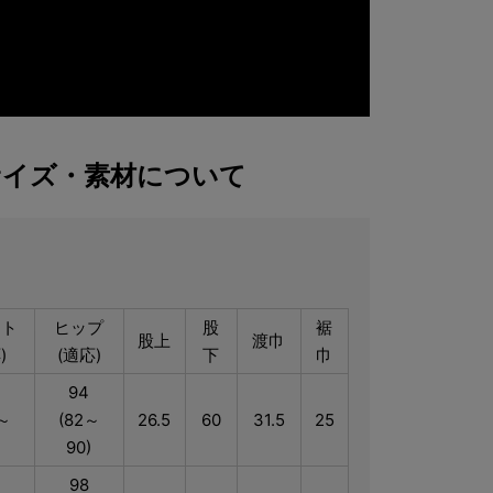
サイズ・素材について
スト
ヒップ
股
裾
股上
渡巾
)
(適応)
下
巾
94
～
(82～
26.5
60
31.5
25
）
90)
98