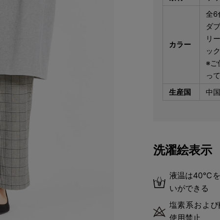
全6
ダブ
リ
カラー
ッ
※ご
っ
生産国
中
洗濯絵表示
液温は40℃
いができる
塩素系および
使用禁止