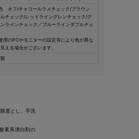
色 オフ/チャコールラメチェック/ブラウン
ルチェック/レッドライングレンチェック/グ
ーンラインチェック／ブルーラインダブルチェ
ク
使用のPCやモニターの設定等により色が異な
て見える場合がございます。
国製
を限度とし、手洗
酸素系漂白剤の