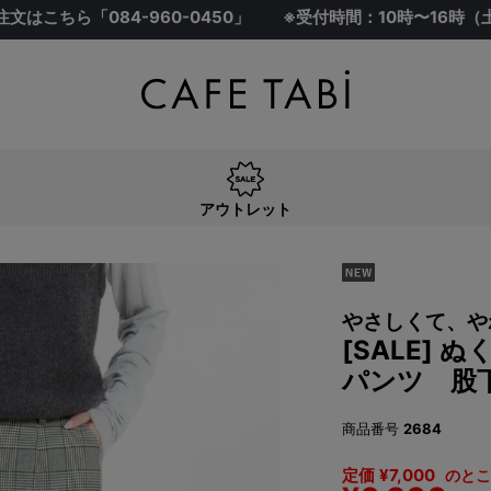
注文はこちら「
084-960-0450
」
※受付時間：10時〜16時
アウトレット
やさしくて、や
[SALE]
パンツ 股下
商品番号
2684
定価
¥
7,000
のとこ