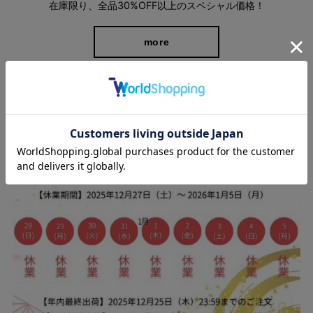
在庫限り、全品30%OFF以上のスペシャル価格！
more
スタッフブログ
ピンタックでキープされる美しいシルエット
センターラインにはピンタックが施され、洗濯後も線が伸びたり
消えたりする心配はなく、いつでも美しさを保ちます。 さらに、
脚をストンとまっすぐに見せるピンタックの陰影効果で、脚のラ
インもスラリとキレイに。
ただでさえ忙しい朝に、アイロン掛けの手間やワードローブで考
え込む時間が勿体ない！という方にもおすすめ。