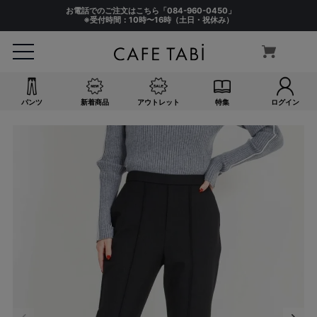
お電話でのご注文はこちら「
084-960-0450
」
※受付時間：10時〜16時（土日・祝休み）
パンツ
新着商品
アウトレット
特集
ログイン