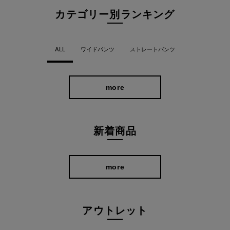
通常内側と外側に入れる切替えを真横ではなく、前身側に寄せた
カテゴリー別ランキング
ことで視覚的に脚がすっきり細見え。 体型変化が多い大人世代に
はうれしい美フォルムを演出してくれる、 女性デザイナーが女性
のためにつくった優秀パンツです。
ALL
ワイドパンツ
ストレートパンツ
more
新着商品
more
アウトレット