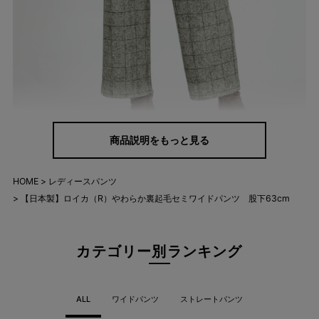
商品説明をもっと見る
重ねばき不要で1本だけで暖かいから、真冬のお出かけもこれで
HOME
レディースパンツ
安心。 肌にやさしくフィットするきめ細やかな肌触りも魅力で
【日本製】ロイカ（R）やわらか裏起毛セミワイドパンツ 股下63cm
す。
カテゴリー別ランキング
ALL
ワイドパンツ
ストレートパンツ