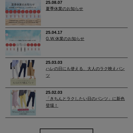
25.08.07
夏季休業のお知らせ
25.04.17
G.W.休業のお知らせ
立ったり座ったりが多い日や、家事やお仕事の場面でも、動きを
25.03.03
邪魔せず快適です。 キックバック性に優れているので、膝の部分
ハレの日にも使える、大人のラク映えパン
だけ生地が伸びてしまい、膝がポコっと伸びてしまう心配もあり
ツ
ません。
25.02.03
「きちんとラクしたい日のパンツ」に新色
登場！