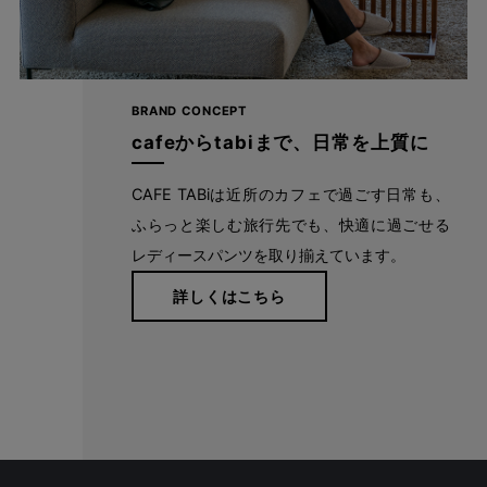
BRAND CONCEPT
cafeからtabiまで、日常を上質に
CAFE TABiは近所のカフェで過ごす日常も、
ウエスト総ゴムで窮屈さ知らず
ふらっと楽しむ旅行先でも、快適に過ごせる
ウエストは総ゴム仕様で、深めの股上がお腹や背中をすっぽり包
レディースパンツを取り揃えています。
み込む安心設計。 「しゃがんだときに背中が見えそうで気にな
詳しくはこちら
る…」というお悩みを解消します。 見た目はスッキリしながらも
締め付け感は少なく、長時間はいていても窮屈さを感じにくくな
っています。