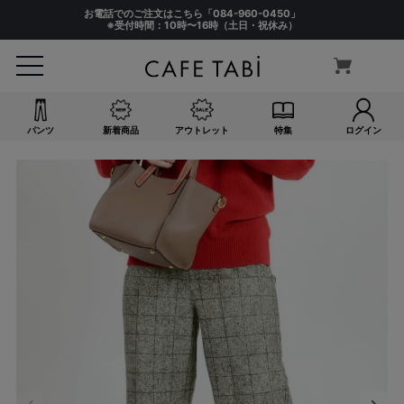
お電話でのご注文はこちら「
084-960-0450
」
※受付時間：10時〜16時（土日・祝休み）
パンツ
新着商品
アウトレット
特集
ログイン