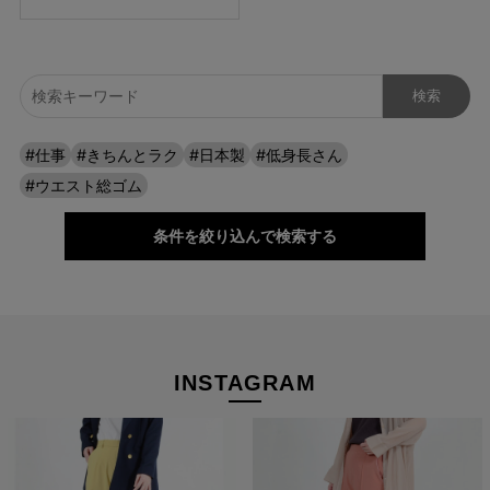
#仕事
#きちんとラク
#日本製
#低身長さん
#ウエスト総ゴム
すっきりキレイ見え！ 3D美脚シルエット
条件を絞り込んで検索する
美脚効果を叶える独自の3D立体パターンを採用。 ワイドパンツ
ながら脚をまっすぐ長く見せ、ヒップから裾にかけて美しく流れ
るシルエットを作り出します。
INSTAGRAM