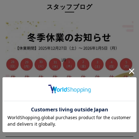
スタッフブログ
「暖かいけど動きづらいパンツ」にお困りの方にこそ試していた
だきたいのが、このパンツ。 360°全方向に伸びる4WAYストレ
ッチが、どんな動きにも自然にフィット。
25.12.09
年末年始に伴う休業のお知らせ（2025-2026）