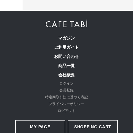
たどり着いたのは上質なストレッチ素材とシルエットから作
マガジン
られるストレートパンツ。当店のパンツは、年齢にかかわら
ご利用ガイド
ず、女性なら誰もが抱える体型の悩みに寄り添い、 変化し
お問い合わせ
やすい女性の体形にしっかりフィット、サポート。 長時間
商品一覧
はいていても疲れにくく、キレイと快適を両立します。
会社概要
ログイン
繊維のまちで福山で、年54万本のパンツ
会員登録
を生産
特定商取引法に基づく表記
プライバシーポリシー
ログアウト
MY PAGE
SHOPPING CART