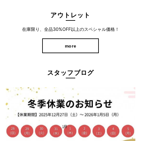
アウトレット
在庫限り、全品30%OFF以上のスペシャル価格！
ラクに穿けて美シルエットをキープする人気シリーズのストレー
more
トパンツです。
約20年前の発売から、累計80万本以上販売したロングセラー商
品の"ラクの美シリーズ"
スタッフブログ
穿き心地やわらかなスーパーストレッチで、長時間の着用でも快
適に過ごしていただけます。
独自のパターン設計で、ヒップ部分など女性らしい曲線をよりき
れいに見せてくれるよう設計。
シンプルで着回し力バツグン！ストレッチ性
◎