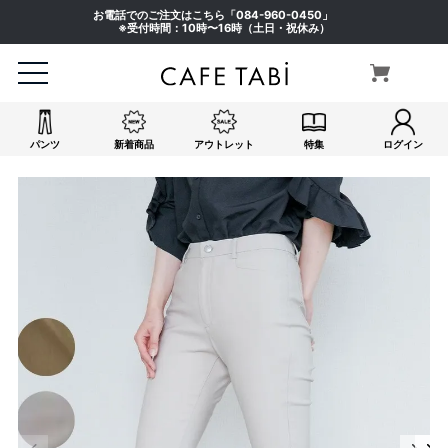
お電話でのご注文はこちら「
084-960-0450
」
※受付時間：10時〜16時（土日・祝休み）
パンツ
新着商品
アウトレット
特集
ログイン