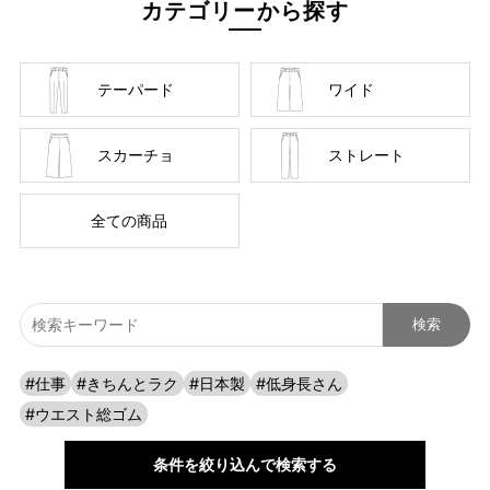
カテゴリーから探す
自分に似合うものを知っている人、年齢を重ねるごとに輝く
人に向けて、オンラインショップ「CAFE TABi」は日常・非
日常と分けず、近所のカフェで過ごす日常も、ふらっと楽し
テーパード
ワイド
む旅行先でも、快適に過ごすための商品づくりを目指してい
ます。
スカーチョ
ストレート
本物のスタンダードを
全ての商品
#仕事
#きちんとラク
#日本製
#低身長さん
#ウエスト総ゴム
条件を絞り込んで検索する