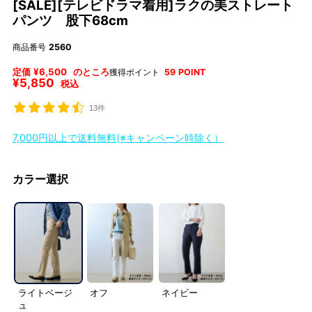
[SALE][テレビドラマ着用]ラクの美ストレート
パンツ 股下68cm
商品番号
2560
定価
¥
6,500
のところ
獲得ポイント
59
POINT
¥
5,850
税込
13件
7,000円以上で送料無料(※キャンペーン時除く）
カラー選択
ライトベージ
オフ
ネイビー
ュ