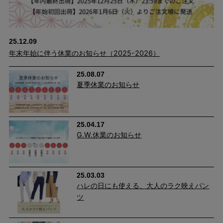
25.12.09
年末年始に伴う休業のお知らせ（2025-2026）
25.08.07
夏季休業のお知らせ
25.04.17
季節もシーンも選ばずはけて快適が続く、頼もしいパンツです。
G.W.休業のお知らせ
優れたストレッチ性
25.03.03
ハレの日にも使える、大人のラク映えパン
伸縮性があり、窮屈感を感じさせない快適仕様。 ウエスト総ゴム
ツ
＆生地自体にストレッチが効いているからグーンと伸びて穿き心
地がとっても快適。 2本の糸を撚り合わせて1本の糸にした双糸だ