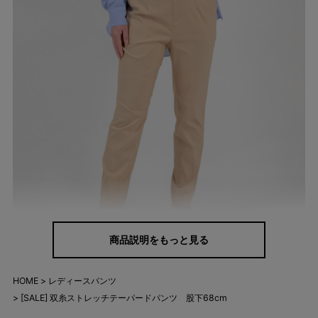
商品説明をもっと見る
きちんと感は欲しいけどかしこまりすぎるのはちょっと・・・。
HOME
レディースパンツ
お仕事シーンでもオシャレで気分をあげたいし、普段使いできる
[SALE] 双糸ストレッチテーパードパンツ 股下68cm
のが良い！ そんな声から穿き心地はもちろん、デザインやシルエ