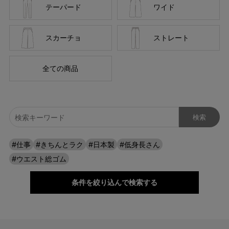
テーパード
ワイド
スカーチョ
ストレート
全ての商品
ナチュラルな美脚を演出
#仕事
#きちんとラク
#日本製
#低身長さん
足首にかけて徐々に細くなる、すっきり見えテーパードシルエッ
#ウエスト総ゴム
ト。 少しハリのある素材と程よいゆとり感で脚のラインを拾いに
くいのも、自然な美脚に見せてくれるポイントです。 テーパード
条件を絞り込んで検索する
ラインと立体的なヒップラインがすっきり見えて、センタープレ
スのきちんと感とボタンデザインの着映え感も上々。