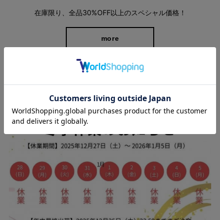
在庫限り、全品30%OFF以上のスペシャル価格！
more
双糸の生地で仕立てたパンツは、双糸特有の“なめらかさ”と“ツヤ
感”が最大の魅力。 きめ細かく上品な表情で、どんなシーンでも
スタッフブログ
マルチに活躍できます。