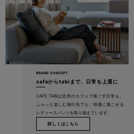
タックインもキレイに決まるウエスト
フロントはファスナーを付けず、すっきり見えるデザインに。ウ
エストゴム仕様なので、着用中も、着脱する際も楽ちんです。 ウ
エストの下には左右１本ずつダーツをとり、穿いた時のゆとり感
BRAND CONCEPT
が生まれるデザインに。同時に、気になるお腹周りもカバーして
cafeからtabiまで、日常を上質に
くれます。 ウエストボタンにデザインがあるので、トップスをイ
ンして穿くのも◎。
CAFE TABiは近所のカフェで過ごす日常も、
ふらっと楽しむ旅行先でも、快適に過ごせる
レディースパンツを取り揃えています。
詳しくはこちら