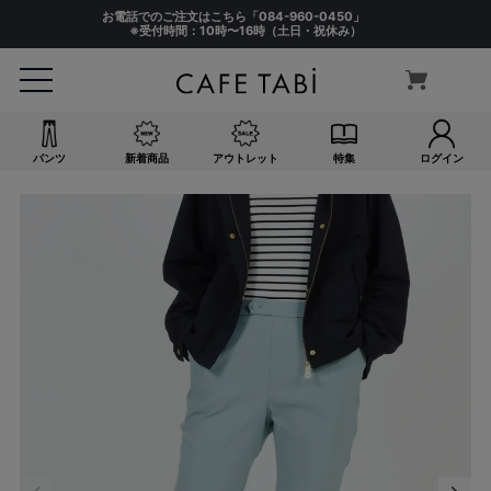
お電話でのご注文はこちら「
084-960-0450
」
※受付時間：10時〜16時（土日・祝休み）
パンツ
新着商品
アウトレット
特集
ログイン