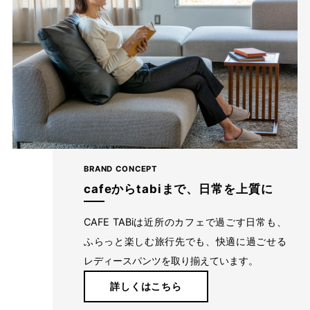
BRAND CONCEPT
cafeからtabiまで、日常を上質に
■グレー
CAFE TABiは近所のカフェで過ごす日常も、
暗くなりがちな秋冬コーデもやや明るめのグレーなら沈んで見え
ふらっと楽しむ旅行先でも、快適に過ごせる
ず、使い勝手もバツグンです。
レディースパンツを取り揃えています。
詳しくはこちら