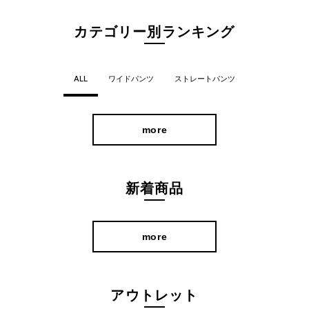
カテゴリー別ランキング
ALL
ワイドパンツ
ストレートパンツ
美脚を叶えるシルエット
more
ストレートシルエットとピンタックラインですっきりとした印象
をアップ。 フロントに入ったピンタックラインが陰影効果をもた
新着商品
らし脚を長く細く見せてくれます。
more
またデザインは極力シンプルに仕上げることで、シルエットの美
しさが際立ち優美で気品のある印象に。 ベーシックだからこそ、
ビジネスはもちろん、あらゆるフォーマルなシーンにも対応して
アウトレット
くれます。