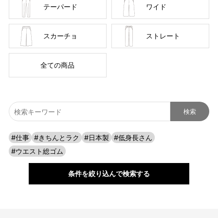
テーパード
ワイド
スカーチョ
ストレート
全ての商品
ストレッチ性に優れた生地で一日中快適
#仕事
#きちんとラク
#日本製
#低身長さん
タテヨコによく伸びて身体の動きにフィットしやすい素材です。
#ウエスト総ゴム
しかも「伸びる」だけでなく「縮んで元に戻る」力にも長けてい
るから、膝抜けしにくくキレイなシルエットを保ちます。 また生
条件を絞り込んで検索する
地に重厚感があり上品見えしますが、はくと軽くて一日中快適で
す。