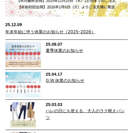
25.12.09
年末年始に伴う休業のお知らせ（2025-2026）
インスタイルも決まるバックシルエット
25.08.07
ウエスト部分は後ろに入れたギャザーのおかげで、前開きデザイ
夏季休業のお知らせ
ンなのにはきやすさも◎。 動きに合わせて伸縮するので屈んだり
座ったりしたときも腰が見えません。
25.04.17
ヒップが高く見える位置にバックポケットのデザインを配置。ト
G.W.休業のお知らせ
ップスをインしたときに、後姿もサマになります。
25.03.03
ハレの日にも使える、大人のラク映えパン
ツ