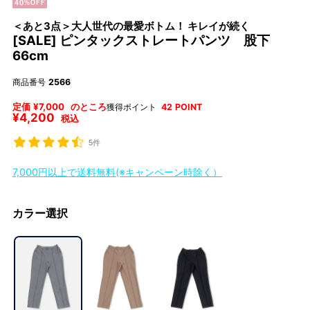
＜あと3点＞大人世代の最愛ボトム！ キレイが続く
[SALE] ピンタックストレートパンツ 股下
66cm
商品番号
2566
定価
¥
7,000
のところ
獲得ポイント
42
POINT
¥
4,200
税込
5件
7,000円以上で送料無料(※キャンペーン時除く）
カラー選択