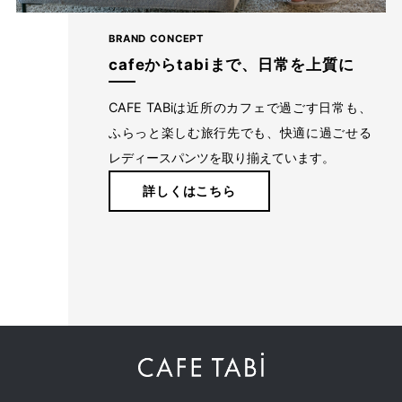
りたいことを妨げず、好きなことを目一杯楽しめる、1日中
はいていたくなるようなはき心地で旅やお出かけに。
BRAND CONCEPT
cafeからtabiまで、日常を上質に
詳しくはこちら
CAFE TABiは近所のカフェで過ごす日常も、
ふらっと楽しむ旅行先でも、快適に過ごせる
レディースパンツを取り揃えています。
詳しくはこちら
注意事項
当店は、複数の販売ルートと在庫を共有し販売しております。
在庫数の更新については鋭意努めておりますが、ご注文いただいた時
点で在庫切れが発生してしまう場合がございます。
その際はキャンセルをお願いする場合、またはお客様がよろしければ
色違いや類似商品のご案内をさせていただければと思います。
誠に勝手ながら、ご了承のほどよろしくお願いいたします。
商品画像は撮影環境、またご利用のPC環境等により実物と異なって見
える場合がございます。