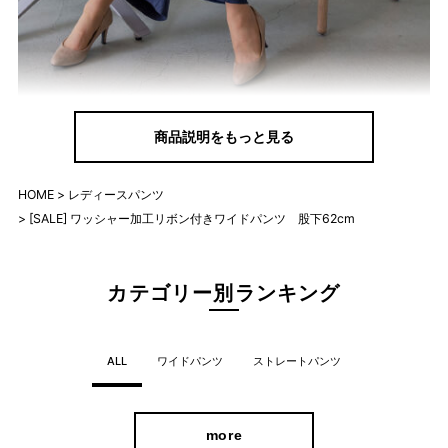
身体のラインを拾わないゆるっとしたシルエットで、リラクシー
商品説明をもっと見る
な雰囲気漂うワイドパンツです。
生地が肌に密着することなく、サラッとした優しい穿き心地で夏
HOME
レディースパンツ
にぴったり。
[SALE] ワッシャー加工リボン付きワイドパンツ 股下62cm
軽やかなブラウスやシャツ、足元をスニーカーでまとめれば旬の
大人カジュアルコーデが完成します。
カテゴリー別ランキング
カラーバリエーション＆デザインが大人かわ
いい♪
ALL
ワイドパンツ
ストレートパンツ
more