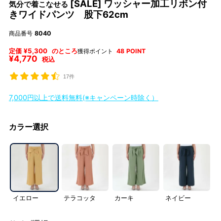
[SALE] ワッシャー加工リボン付
気分で着こなせる
きワイドパンツ 股下62cm
商品番号
8040
定価
¥
5,300
のところ
獲得ポイント
48
POINT
¥
4,770
税込
17件
7,000円以上で送料無料(※キャンペーン時除く）
カラー選択
イエロー
テラコッタ
カーキ
ネイビー