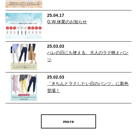
25.04.17
G.W.休業のお知らせ
25.03.03
ハレの日にも使える、大人のラク映えパン
ツ
25.02.03
自分に似合うものを知っている人、年齢を重ねるごとに輝く
「きちんとラクしたい日のパンツ」に新色
人に向けて、オンラインショップ「CAFE TABi」は日常・非
登場！
日常と分けず、近所のカフェで過ごす日常も、ふらっと楽し
む旅行先でも、快適に過ごすための商品づくりを目指してい
ます。
more