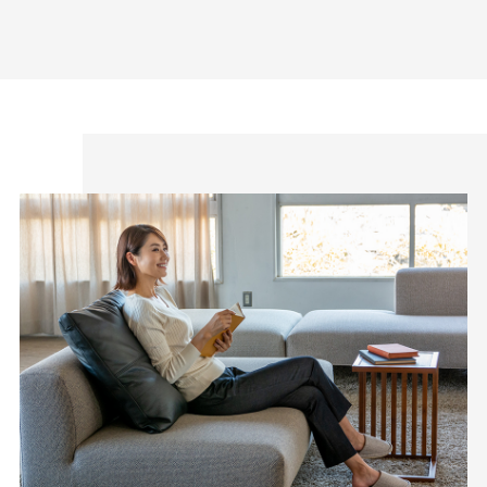
藍染による絣織物を特産。裁断、縫製、仕上げ等の工場が数
多くあります。私たちはこの地で1983年の創業以来、年間
540,000本のレディースパンツを生産しています。
1本の糸から、そして1枚の生地から、多くの職人の手によっ
てCAFE TABiのレディースパンツはできあがっています。
ハイクオリティなパターンと丁寧な縫製でもっと美しく。や