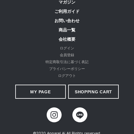
マガジン
ご利用ガイド
お手入れについて
お問い合わせ
・この商品は素材の特性上、水分を含むと膨張します。乾燥させ、ス
商品一覧
チームアイロンをかけると元の状態に戻ります。
会社概要
・洗濯後は、形を整えて陰干しをしてください。
ログイン
・洗濯には漂白剤や蛍光増白剤入り洗剤のご使用はお避けください。
会員登録
・濃色製品の場合、単独で洗濯してください。 ・洗濯により多少色落
特定商取引法に基づく表記
ちする恐れがあります。
プライバシーポリシー
・長時間水に浸さないでください。
ログアウト
・着用時に強い摩擦を受けたり、汗や雨で湿った場合は、摩擦により
他の衣類に色が移ることがありますので、ご注意ください。
MY PAGE
SHOPPING CART
万が一、他のものに移った場合は、早めに洗濯してください。
・アイロンの際は、あて布をしてください。
・この商品は、強い日光（または照明）を長時間受けますと変色する
恐れがありますのでご着用および保管の際はご注意ください。
©2020 Apparel Ai All Rights reserved.