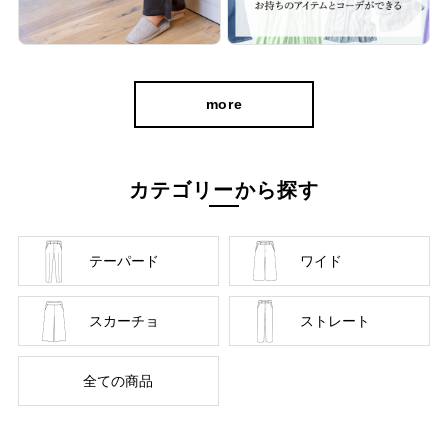
美しく、はきやすく、長く使える
more
カテゴリーから探す
テーパード
ワイド
お届けしたいのは、人の手から生まれる本物の良さと安心
スカーチョ
ストレート
感。 ベーシックなデザインだからこそ「はきやすい」「長
く使える」という基本を忠実に守り、独自デザインのパンツ
全ての商品
を作り続けてきました。