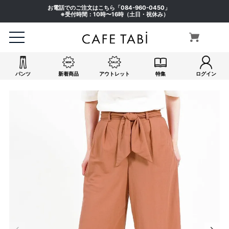
お電話でのご注文はこちら「
084-960-0450
」
※受付時間：10時〜16時（土日・祝休み）
パンツ
新着商品
アウトレット
特集
ログイン