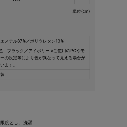
単位(cm)
エステル87%／ポリウレタン13%
色 ブラック／アイボリー ※ご使用のPCやモ
ターの設定等により色が異なって見える場合が
ざいます。
本製
を限度とし、洗濯