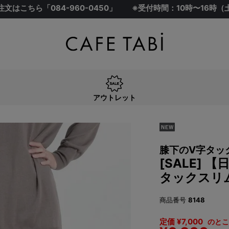
注文はこちら「
084-960-0450
」
※受付時間：10時〜16時
アウトレット
膝下のV字タッ
[SALE]
タックスリ
商品番号
8148
定価
¥
7,000
のとこ