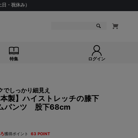
（土日・祝休み）
検索
特集
ログイン
クでしっかり細見え
 【日本製】ハイストレッチの膝下
ムパンツ 股下68cm
ろ
獲得ポイント
63
POINT