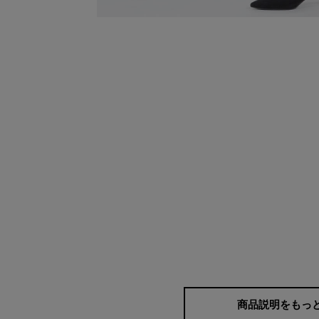
視覚マジックで自然に
脇線を少しだけ前側に寄せて縫製すること
インがさりげなく見えるデザイン。 これ
ルアップをサポートします。見た目も動き
トです。
商品説明をもっ