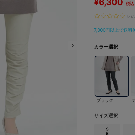
¥
6,300
税込
レビ
7,000円以上で送
カラー選択
ブラック
サイズ選択
S
✖