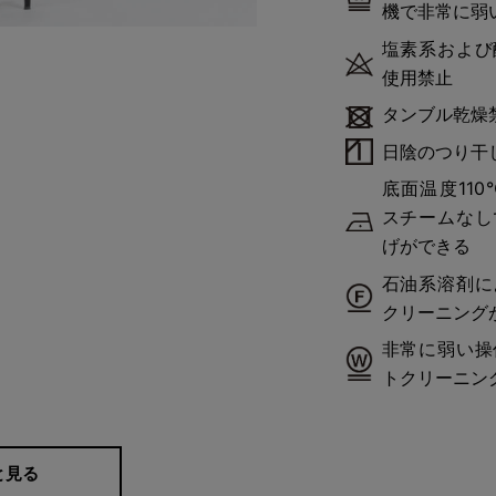
機で非常に弱
塩素系および
使用禁止
タンブル乾燥
日陰のつり干
脚を美しく！
底面温度11
スチームなし
げができる
で、正面から見たときにサイドラ
石油系溶剤に
が自然な脚長効果を生み、スタイ
クリーニング
やすさも両立した機能美がポイン
非常に弱い操
トクリーニン
と見る