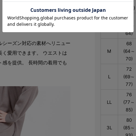
SIZE
ト
(適応)
64
S
(58～
64)
ルシーズン対応の素材へリニュー
68
M
(64～
長く愛用できます。 ウエストは
70)
ト感を提供。 長時間の着用でも
72
L
(69～
77)
76
LL
(77～
85)
80
3L
(85～
93)