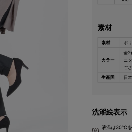
素材
素材
ポリ
全2
カラー
ニ
ご
生産国
日
洗濯絵表示
液温は30℃