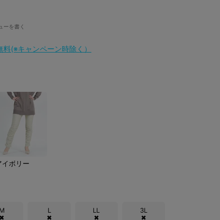
ューを書く
料無料(※キャンペーン時除く）
アイボリー
M
L
LL
3L
✖
✖
✖
✖