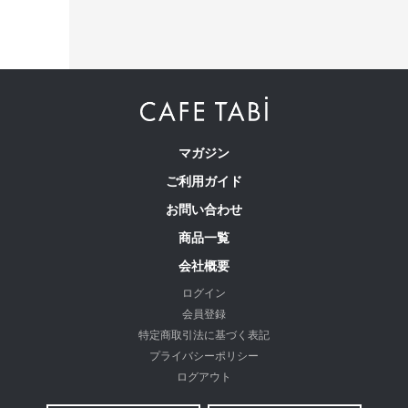
繊維のまちで福山で、年54万本のパンツ
を生産
マガジン
ご利用ガイド
お問い合わせ
商品一覧
会社概要
ログイン
会員登録
特定商取引法に基づく表記
わたしの店舗がある福山市のある備後地域は、江戸時代から
プライバシーポリシー
藍染による絣織物を特産。裁断、縫製、仕上げ等の工場が数
ログアウト
多くあります。私たちはこの地で1983年の創業以来、年間