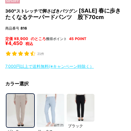
[SALE] 春に歩き
360°ストレッチで脚さばきバツグン
たくなるテーパードパンツ 股下70cm
商品番号
816
定価
¥
8,900
のところ
獲得ポイント
45
POINT
¥
4,450
税込
21件
7,000円以上で送料無料(※キャンペーン時除く）
カラー選択
ブラック