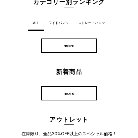
カテゴリー別ランキング
ALL
ワイドパンツ
ストレートパンツ
more
新着商品
独自のパターンカッティングで、脚が前に出やすいように設計し
more
ています。
ポケット裏地にも伸びる素材を使用。気になるおなか周りをすっ
アウトレット
きり見せながらも、ストレスフリーに着用していただけます。
伸縮性に優れているので歩きやすく、お出かけが多くなる春にぴ
在庫限り、全品30%OFF以上のスペシャル価格！
ったり。