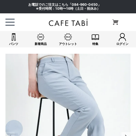
お電話でのご注文はこちら「
084-960-0450
」
※受付時間：10時〜16時（土日・祝休み）
パンツ
新着商品
アウトレット
特集
ログイン