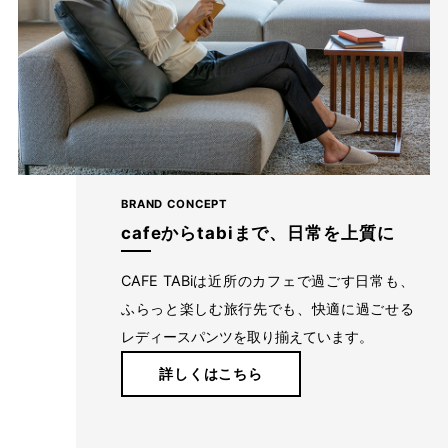
BRAND CONCEPT
cafeからtabiまで、日常を上質に
CAFE TABiは近所のカフェで過ごす日常も、
ふらっと楽しむ旅行先でも、快適に過ごせる
たどり着いたのは上質なストレッチ素材とシルエットから作
レディースパンツを取り揃えています。
られるストレートパンツ。当店のパンツは、年齢にかかわら
ず、女性なら誰もが抱える体型の悩みに寄り添い、 変化し
詳しくはこちら
やすい女性の体形にしっかりフィット、サポート。 長時間
はいていても疲れにくく、キレイと快適を両立します。