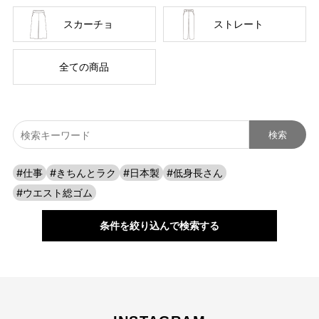
スカーチョ
ストレート
全ての商品
自分に似合うものを知っている人、年齢を重ねるごとに輝く
#仕事
#きちんとラク
#日本製
#低身長さん
人に向けて、オンラインショップ「CAFE TABi」は日常・非
#ウエスト総ゴム
日常と分けず、近所のカフェで過ごす日常も、ふらっと楽し
む旅行先でも、快適に過ごすための商品づくりを目指してい
条件を絞り込んで検索する
ます。
本物のスタンダードを