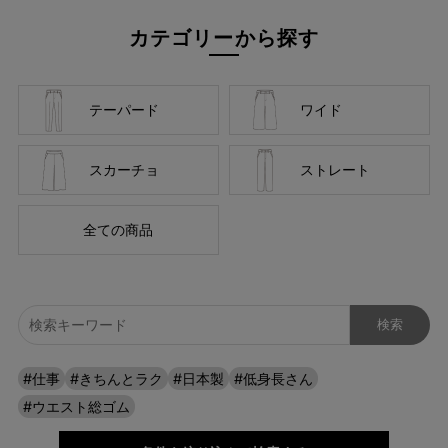
カテゴリーから探す
テーパード
ワイド
スカーチョ
ストレート
全ての商品
自分に似合うものを知っている人、年齢を重ねるごとに輝く
人に向けて、オンラインショップ「CAFE TABi」は日常・非
日常と分けず、近所のカフェで過ごす日常も、ふらっと楽し
む旅行先でも、快適に過ごすための商品づくりを目指してい
#仕事
#きちんとラク
#日本製
#低身長さん
ます。
#ウエスト総ゴム