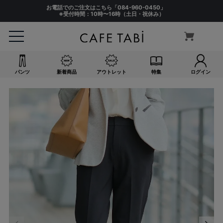
お電話でのご注文はこちら「
084-960-0450
」
※受付時間：10時〜16時（土日・祝休み）
パンツ
新着商品
アウトレット
特集
ログイン