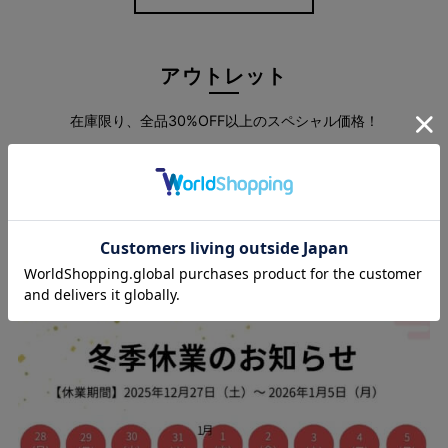
アウトレット
在庫限り、全品30%OFF以上のスペシャル価格！
more
360°ストレッチでストレスフリー
しゃがんでもグーンと伸びるバツグンの伸縮性が魅力です。
きれいなシルエットをキープしつつ窮屈感がないので、一日中快
スタッフブログ
適♪
ウエストバッグゴムでお腹周りも楽ちんながら、前開きデザイン
でトップスをインしてもかっこよく決まります。