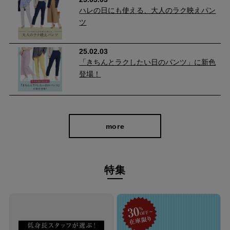
ハレの日にも使える、大人のラク映えパン
ツ
25.02.03
「きちんとラクしたい日のパンツ」に新色
登場！
more
特集