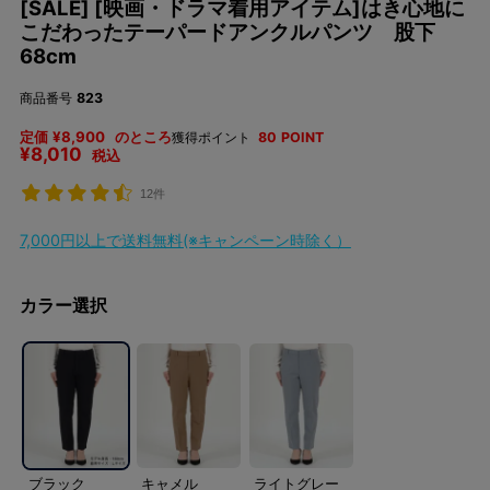
[SALE] [映画・ドラマ着用アイテム]はき心地に
こだわったテーパードアンクルパンツ 股下
68cm
商品番号
823
定価
¥
8,900
のところ
獲得ポイント
80
POINT
¥
8,010
税込
12件
7,000円以上で送料無料(※キャンペーン時除く）
カラー選択
ブラック
キャメル
ライトグレー