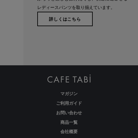
やすい女性の体形にしっかりフィット、サポート。 長時間
レディースパンツを取り揃えています。
はいていても疲れにくく、キレイと快適を両立します。
詳しくはこちら
繊維のまちで福山で、年54万本のパンツ
を生産
マガジン
ご利用ガイド
お問い合わせ
商品一覧
会社概要