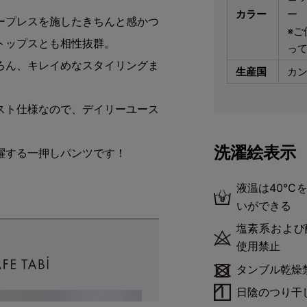
カラー
ー
ープレスを施したきちんと感かつ
※ご
トップスとも相性抜群。
っ
ろん、キレイめなスタイリングま
生産国
カ
スト仕様なので、デイリーユース
洗濯絵表示
躍する一押しパンツです！
液温は40℃
いができる
塩素系および
使用禁止
タンブル乾燥
日陰のつり干