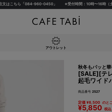
注文はこちら「
084-960-0450
」
※受付時間：10時〜16時
アウトレット
秋冬もパッと華
[SALE]
起毛ワイドパ
商品番号
2527
定価
¥
6,500
のと
¥
5,850
税込