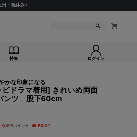
（土日・祝休み）
検索
特集
ログイン
やかな印象になる
[テレビドラマ着用] きれいめ両面
ンツ 股下60cm
ころ
獲得ポイント
59
POINT