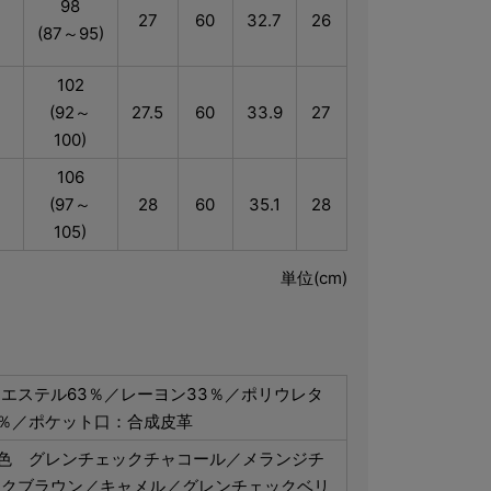
98
～
27
60
32.7
26
(87～95)
102
(92～
27.5
60
33.9
27
100)
106
(97～
28
60
35.1
28
105)
単位(cm)
エステル63％／レーヨン33％／ポリウレタ
％／ポケット口：合成皮革
4色 グレンチェックチャコール／メランジチ
ックブラウン／キャメル／グレンチェックベリ