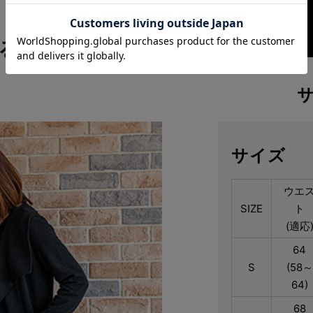
るシンプルスタ
サイズ
ウエ
SIZE
ト
(適応
64
S
(58～
64)
68