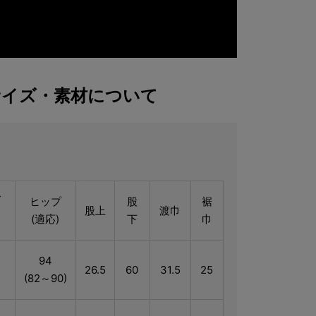
サイズ・素材について
ス
ヒップ
股
裾
股上
渡巾
(適応)
下
巾
)
94
26.5
60
31.5
25
(82～90)