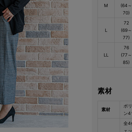
M
(64
70)
72
L
(69～
77)
76
LL
(77～
85)
素材
ポリ
素材
ン4
全
ェ