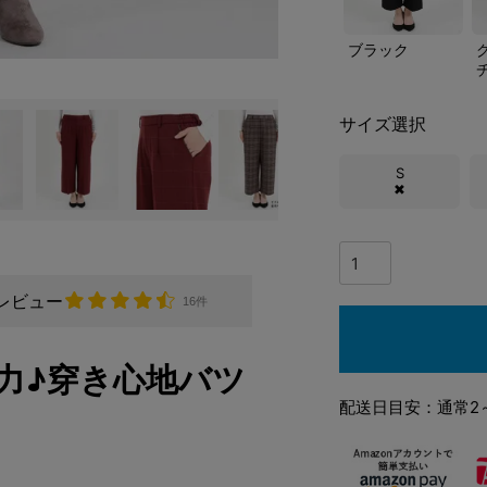
ブラック
サイズ選択
S
✖
レビュー
16件
力♪穿き心地バツ
配送日目安：通常2