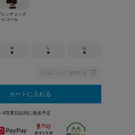
グレンチェック
チャコール
M
L
LL
✖
✖
✖
お気に入りに登録する
カートに入れる
～4営業日以内に発送予定