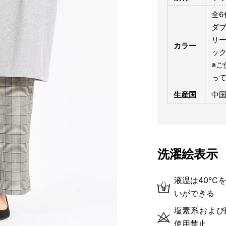
全6
ダブ
リ
カラー
ッ
※ご
っ
生産国
中
洗濯絵表示
液温は40℃
いができる
塩素系および
使用禁止