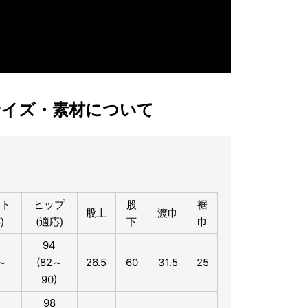
サイズ・素材について
スト
ヒップ
股
裾
股上
渡巾
)
(適応)
下
巾
94
～
(82～
26.5
60
31.5
25
）
90)
98