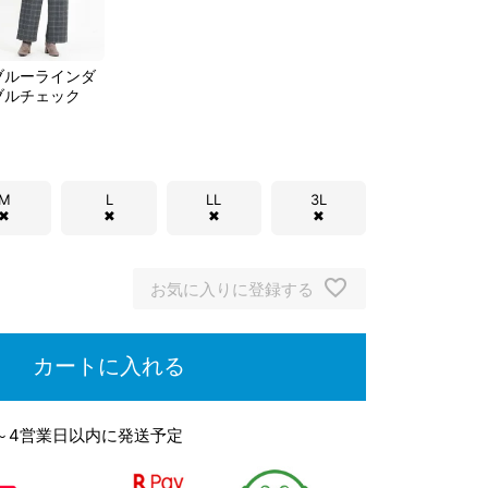
ブルーラインダ
ブルチェック
M
L
LL
3L
✖
✖
✖
✖
お気に入りに登録する
カートに入れる
～4営業日以内に発送予定