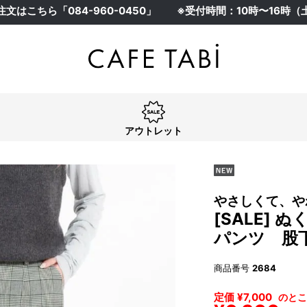
注文はこちら「
084-960-0450
」
※受付時間：10時〜16時
アウトレット
やさしくて、や
[SALE]
パンツ 股下
商品番号
2684
定価
¥
7,000
のとこ