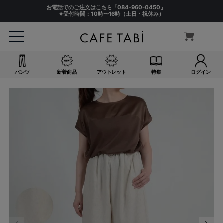
お電話でのご注文はこちら「
084-960-0450
」
※受付時間：10時〜16時（土日・祝休み）
パンツ
新着商品
アウトレット
特集
ログイン