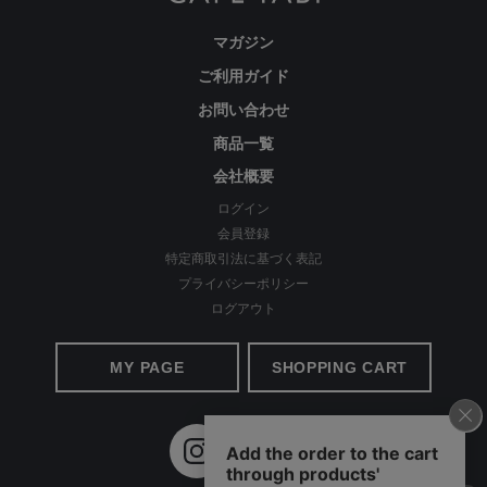
マガジン
ご利用ガイド
経験を積み重ねた人にしか分からない“本物のスタンダー
お問い合わせ
ド”があるとすればそれはこんな形なのかもしれません。忙
しい毎日をおくる全ての女性にもっと軽やかに、もっと自分
商品一覧
らしくオシャレを楽しんでいただければ嬉しいです。
会社概要
ログイン
会員登録
美しく、はきやすく、長く使える
特定商取引法に基づく表記
プライバシーポリシー
ログアウト
MY PAGE
SHOPPING CART