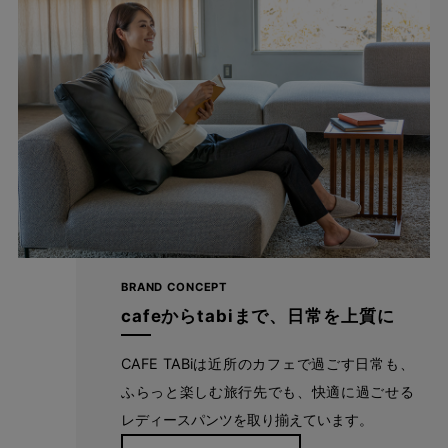
cafeからtabiまで、日常を上質に
BRAND CONCEPT
自分に似合うものを知っている人、年齢を重ねるごとに輝く
cafeからtabiまで、日常を上質に
人に向けて、オンラインショップ「CAFE TABi」は日常・非
日常と分けず、近所のカフェで過ごす日常も、ふらっと楽し
CAFE TABiは近所のカフェで過ごす日常も、
む旅行先でも、快適に過ごすための商品づくりを目指してい
ふらっと楽しむ旅行先でも、快適に過ごせる
ます。
レディースパンツを取り揃えています。