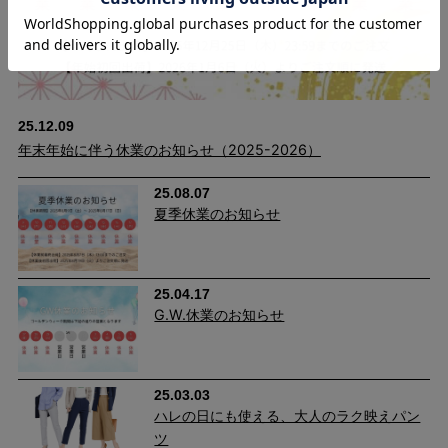
25.12.09
年末年始に伴う休業のお知らせ（2025-2026）
25.08.07
汗ばむ日も、秋口までさらっと快適。
夏季休業のお知らせ
25.04.17
G.W.休業のお知らせ
25.03.03
ハレの日にも使える、大人のラク映えパン
ツ