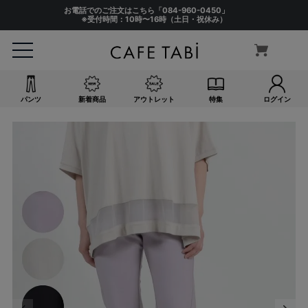
お電話でのご注文はこちら「
084-960-0450
」
※受付時間：10時〜16時（土日・祝休み）
パンツ
新着商品
アウトレット
特集
ログイン