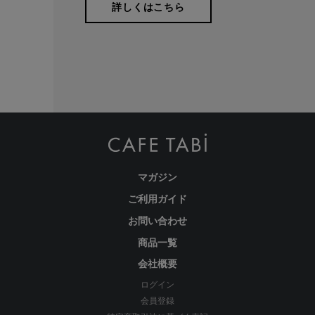
詳しくはこちら
本物のスタンダードを
マガジン
ご利用ガイド
お問い合わせ
商品一覧
経験を積み重ねた人にしか分からない“本物のスタンダー
ド”があるとすればそれはこんな形なのかもしれません。忙
会社概要
しい毎日をおくる全ての女性にもっと軽やかに、もっと自分
ログイン
らしくオシャレを楽しんでいただければ嬉しいです。
会員登録