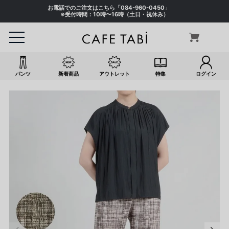
お電話でのご注文はこちら「
084-960-0450
」
※受付時間：10時〜16時（土日・祝休み）
パンツ
新着商品
アウトレット
特集
ログイン