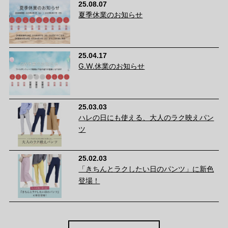
25.08.07
夏季休業のお知らせ
25.04.17
涼しいのに、きちんと上品。
G.W.休業のお知らせ
サマーツィード調の転写プリントが、軽やかな素材感に上品さを
プラス。Tシャツを合わせるだけでもラフになりすぎず、大人ら
25.03.03
しい夏の装いに整えてくれます。
ハレの日にも使える、大人のラク映えパン
ツ
25.02.03
「きちんとラクしたい日のパンツ」に新色
登場！