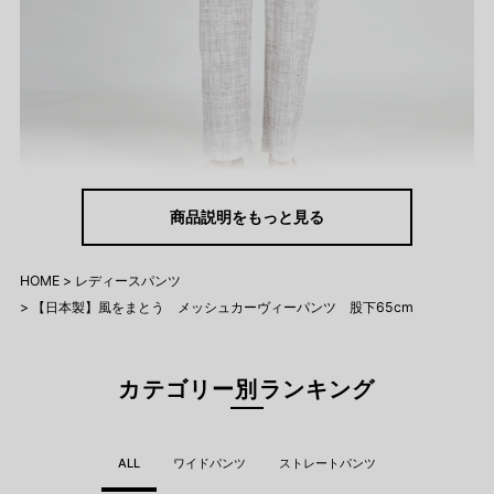
商品説明をもっと見る
HOME
レディースパンツ
気になるラインを、自然に美しく。
【日本製】風をまとう メッシュカーヴィーパンツ 股下65cm
前寄りの脇ラインと縦の切替が、腰まわりから脚までをすっきり
演出。ゆるやかなカーブシルエットが体型を自然にカバーし、ラ
カテゴリー別ランキング
クなのにきれい見えを叶えます。
ALL
ワイドパンツ
ストレートパンツ