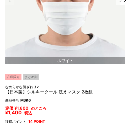
ホワイト
在庫限り
まとめ割
なめらかな肌ざわり♪
【日本製】シルキークール 洗えマスク 2枚組
商品番号
MSK6
定価
¥
1,600
のところ
¥
1,400
税込
獲得ポイント
14
POINT