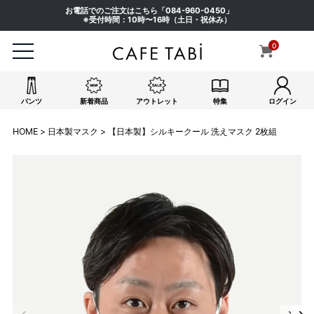
お電話でのご注文はこちら「
084-960-0450
」
※受付時間：10時〜16時（土日・祝休み）
0
パンツ
新着商品
アウトレット
特集
ログイン
HOME
日本製マスク
【日本製】シルキークール 洗えマスク 2枚組