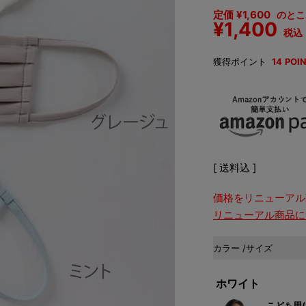
定価
¥
1,600
のとこ
¥
1,400
税込
獲得ポイント
14
POI
送料込
価格をリニューアル
リニューアル商品に
カラー
サイズ
ホワイト
こども用(