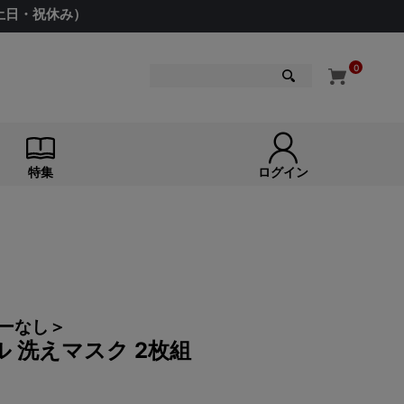
（土日・祝休み）
0
検索
特集
ログイン
ーなし＞
 洗えマスク 2枚組