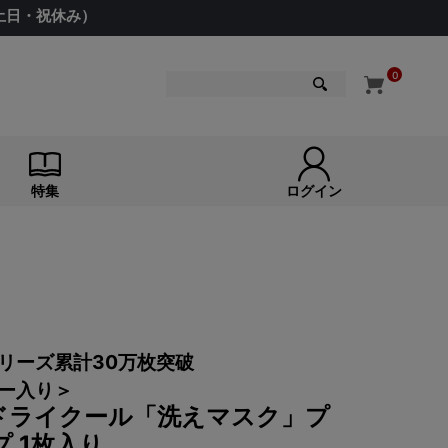
（土日・祝休み）
0
検索
特集
ログイン
リーズ累計30万枚突破
ー入り＞
ドライクール「洗えマスク」プ
 1枚入り