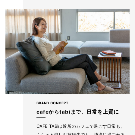
お届けしたいのは、人の手から生まれる本物の良さと安心
感。 ベーシックなデザインだからこそ「はきやすい」「長
く使える」という基本を忠実に守り、独自デザインのパンツ
を作り続けてきました。
ストレッチパンツへのこだわり
BRAND CONCEPT
cafeからtabiまで、日常を上質に
CAFE TABiは近所のカフェで過ごす日常も、
ふらっと楽しむ旅行先でも、快適に過ごせる