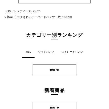
HOME
レディースパンツ
「ラクきれい」を叶える大人パンツ
[SALE] ラクきれいテーパードパンツ 股下66cm
カテゴリー別ランキング
ALL
ワイドパンツ
ストレートパンツ
more
新着商品
more