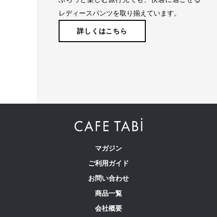
レディースパンツを取り揃えています。
詳しくはこちら
たどり着いたのは上質なストレッチ素材とシルエットから作
られるストレートパンツ。当店のパンツは、年齢にかかわら
ず、女性なら誰もが抱える体型の悩みに寄り添い、 変化し
やすい女性の体形にしっかりフィット、サポート。 長時間
はいていても疲れにくく、キレイと快適を両立します。
マガジン
ご利用ガイド
繊維のまちで福山で、年54万本のパンツ
お問い合わせ
を生産
商品一覧
会社概要