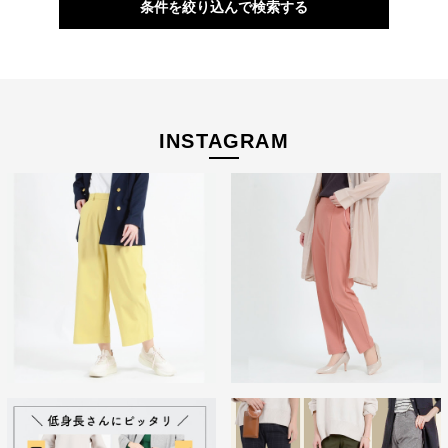
条件を絞り込んで検索する
自分に似合うものを知っている人、年齢を重ねるごとに輝く
人に向けて、オンラインショップ「CAFE TABi」は日常・非
日常と分けず、近所のカフェで過ごす日常も、ふらっと楽し
INSTAGRAM
む旅行先でも、快適に過ごすための商品づくりを目指してい
ます。
本物のスタンダードを