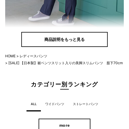
美脚効果を狙えるすっきりとしたフルレングスパンツ。
商品説明をもっと見る
センタープレスで縦長ラインが強調され、きちんと感と脚長効果
が狙えます。
HOME
レディースパンツ
ベンツ式タイプの重ねスリット入りなので、肌が見えすぎずチラ
[SALE] 【日本製】裾ベンツスリット入りの美脚スリムパンツ 股下70cm
リとのぞく足首が軽やかで上品な印象に。
カテゴリー別ランキング
はきやすさを追求！
ALL
ワイドパンツ
ストレートパンツ
more