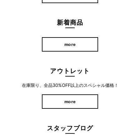
新着商品
more
アウトレット
在庫限り、全品30%OFF以上のスペシャル価格！
more
夏に細身のパンツを穿くと、汗でムレて気持ち悪いといったお声
も。
このパンツは、吸湿放湿に優れた素材“キュプラ”を使用している
スタッフブログ
のでムレが大幅に軽減されます。
また360°ストレッチとウエストゴムで、締め付け感のないリラッ