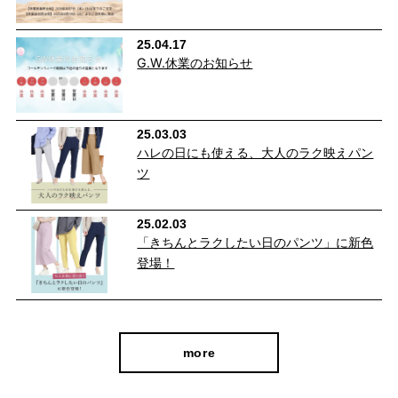
25.04.17
G.W.休業のお知らせ
25.03.03
ハレの日にも使える、大人のラク映えパン
ツ
25.02.03
「きちんとラクしたい日のパンツ」に新色
私たちは広島県福山市で1983年の創業以来、年間540,000
登場！
本のレディースパンツを生産しています。
福山市のある備後地域は、江戸時代から藍染による絣織物を
特産品として生産しており、多くは農作業用の「絣モンペ」
more
として二次製品化し、重宝されてきました。
このような歴史的な背景から備後地域には、裁断、縫製、仕