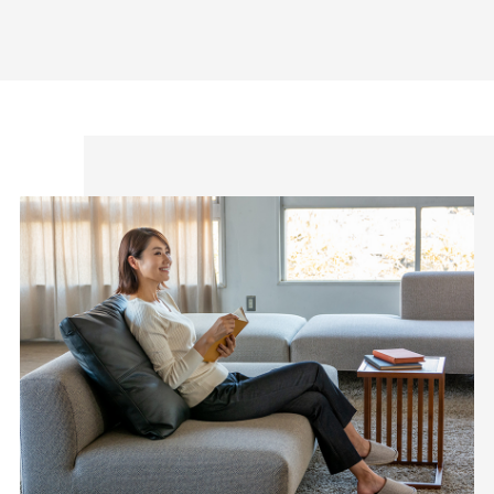
お手入れについて
・長時間水に浸さないでください。
・ポリウレタン（伸縮）素材を使用しているため多少伸び縮みする場
合がありますが、タテヨコ方向ともに伸ばし形を整えてから陰干しを
してください。
・アイロンの際は当て布を使用してください。
・この商品は、強い日光（または照明）を長時間受けますと変色する
恐れがありますのでご着用および保管の際はご注意ください。
サイズについて
・手作業の工程があるため製造上の個体差や生産時期・製造ロットの
違いによって、多少の差異が生じる場合がございます。
・サイズ表に記載している寸法に対し±数cmほど製造上の個体差が生
じることがございます。
・洗濯後のサイズの相違につきましては、返品交換の対象外です。