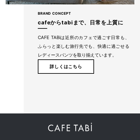
・色違いや、同カラー同サイズ品の２本目をお求めいただいた場合な
ども、寸法差を感じる場合がございます。予めご了承くださいますよ
BRAND CONCEPT
うお願いいたします。
cafeからtabiまで、日常を上質に
返品について
CAFE TABiは近所のカフェで過ごす日常も、
ふらっと楽しむ旅行先でも、快適に過ごせる
・商品の管理・お届けには細心の注意を払っておりますが、配送中の
レディースパンツを取り揃えています。
破損・汚損等が認められる商品、または注文と異なる商品が到着した
場合は到着後7日以内に不良箇所の画像をお付けいただきメールにてお
詳しくはこちら
知らせください。無償にて交換もしくは返品（ご返金）の対応をさせ
ていただきます。
・お客様のご事情による場合は、返送料のご負担をお願いしておりま
す。返品は未使用品（室内のご試着のみで、汚れ等の付着がなく、商
品タグが付いたままの状態のもの）に限ります。
閉じる