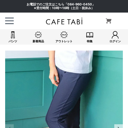
お電話でのご注文はこちら「
084-960-0450
」
※受付時間：10時〜16時（土日・祝休み）
パンツ
新着商品
アウトレット
特集
ログイン