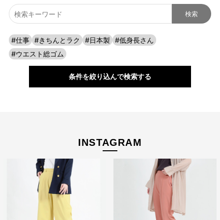
#仕事
#きちんとラク
#日本製
#低身長さん
#ウエスト総ゴム
条件を絞り込んで検索する
1本の糸から、そして1枚の生地から、多くの職人の手によっ
INSTAGRAM
てCAFE TABiのレディースパンツはできあがっています。
ハイクオリティなパターンと丁寧な縫製でもっと美しく。や
りたいことを妨げず、好きなことを目一杯楽しめる、1日中
はいていたくなるようなはき心地で旅やお出かけに。
糸の段階からパンツとして仕上がるまで、工程をしっかりと
見つめながら商品づくりをしています。