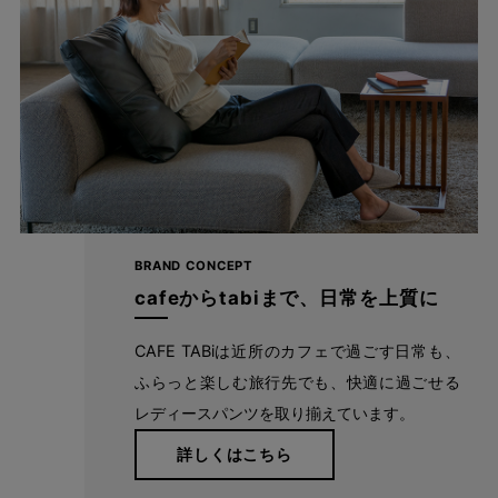
白は透けにくく、黒は発色が良い。これって
実は画期的！
BRAND CONCEPT
通常、透けにくい糸を使用すると、黒などの濃色は発色が悪くな
cafeからtabiまで、日常を上質に
り、発色の良い糸を使用すると、透けやすくなります。 相反する
機能性を両立させるため、このパンツでは２種類の異なる原糸を
CAFE TABiは近所のカフェで過ごす日常も、
使用。オフ（白）は裏地が無くても透けにくく、ブラック（黒）
ふらっと楽しむ旅行先でも、快適に過ごせる
は発色性の良い糸を芯までしっかり染めているため、フォーマル
レディースパンツを取り揃えています。
シーンでも着用いただけるパンツになりました。 また、生地にハ
詳しくはこちら
リコシが出るように特別な編み構造にしたことで、まるで織物の