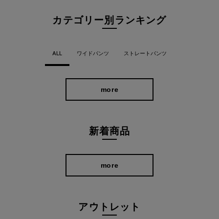
雨だけではなく、コーヒーなど水溶性の汚れがこぼれても、水滴
カテゴリー別ランキング
は生地に染み込まず表面をコロコロと玉状に転がるので、パンパ
ンと手ではじいたり布で拭き取るだけでOK。 水回りの家事中に
ケチャップやしょうゆが飛び散った！なんてときも、焦らず布で
ALL
ワイドパンツ
ストレートパンツ
拭き取ればOK。そう思うと、どんなシーンで穿いてもしっかり活
躍できちゃうんです。
more
新着商品
more
アウトレット