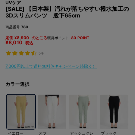
UVケア
[SALE] 【日本製】汚れが落ちやすい撥水加工の
3Dスリムパンツ 股下65cm
商品番号
780
定価
¥
8,900
のところ
獲得ポイント
80
POINT
¥
8,010
税込
5件
7,000円以上で送料無料(※キャンペーン時除く）
カラー選択
イエロー
オフ
アッシュグレ
ブラック