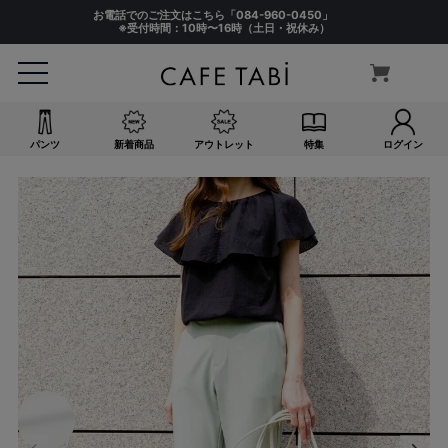
お電話でのご注文はこちら「
084-960-0450
」
※受付時間：10時〜16時（土日・祝休み）
パンツ
新着商品
アウトレット
特集
ログイン