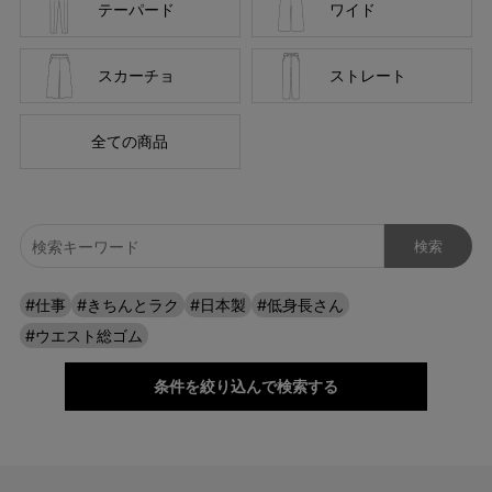
テーパード
ワイド
360°ストレッチで全方向に伸びる！
スカーチョ
ストレート
360°全方向に伸びるので、どんなに動いてもつっぱらず、ストレ
スフリー。 キックバック性にも優れているので、膝の部分だけ生
地が伸びてしまい、膝がポコっと伸びてしまう心配もありませ
全ての商品
ん。 階段の上り下りも楽チンなので、おうちからお出かけまで一
日中頼りになります。
#仕事
#きちんとラク
#日本製
#低身長さん
#ウエスト総ゴム
条件を絞り込んで検索する