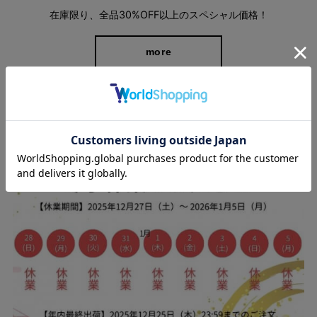
在庫限り、全品30%OFF以上のスペシャル価格！
more
スタッフブログ
【洗濯機で洗える】機能性バツグンなパンツ
大手生地メーカーの帝人フロンティア株式会社が開発し
た“BEAUTILITYⓇBW”を使用。 撥水性、防汚性、ＵＶカット
（紫外線遮蔽率９５％以上）、淡い色でも透けにくい防透性、
360°全方向に伸びるストレッチ性と、この１本に機能が盛りだく
さん。 さらに、帝人フロンティアの耐久防汚加工「ダストップ