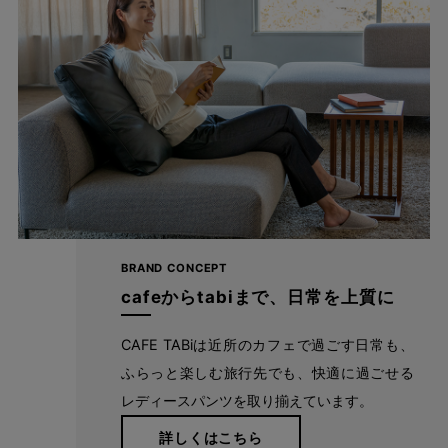
1本の糸から、そして1枚の生地から、多くの職人の手によっ
てCAFE TABiのレディースパンツはできあがっています。
ハイクオリティなパターンと丁寧な縫製でもっと美しく。や
りたいことを妨げず、好きなことを目一杯楽しめる、1日中
はいていたくなるようなはき心地で旅やお出かけに。
BRAND CONCEPT
cafeからtabiまで、日常を上質に
詳しくはこちら
CAFE TABiは近所のカフェで過ごす日常も、
ふらっと楽しむ旅行先でも、快適に過ごせる
レディースパンツを取り揃えています。
注意事項
詳しくはこちら