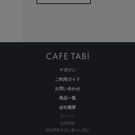
当店は、複数の販売ルートと在庫を共有し販売しております。
在庫数の更新については鋭意努めておりますが、ご注文いただいた時
点で在庫切れが発生してしまう場合がございます。
その際はキャンセルをお願いする場合、またはお客様がよろしければ
色違いや類似商品のご案内をさせていただければと思います。
誠に勝手ながら、ご了承のほどよろしくお願いいたします。
商品画像は撮影環境、またご利用のPC環境等により実物と異なって見
える場合がございます。
マガジン
お手入れについて
ご利用ガイド
お問い合わせ
・この製品はインディゴ染料で染色した生地を使用し、縫製後に製品
商品一覧
洗い加工を施しています。染料が色落ちしますので他のものと一緒に
会社概要
洗わないでください。また、汗や雨などで湿った状態、および摩擦に
よって色移りすることがあります。
ログイン
会員登録
・洗濯には漂白剤や蛍光増白剤入り洗剤のご使用はお避けください。
特定商取引法に基づく表記
・濡れたまま放置することはお避けください万が一、他の衣料に色移