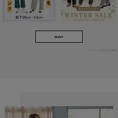
more
わたしの店舗がある福山市のある備後地域は、江戸時代から
藍染による絣織物を特産。裁断、縫製、仕上げ等の工場が数
多くあります。私たちはこの地で1983年の創業以来、年間
540,000本のレディースパンツを生産しています。