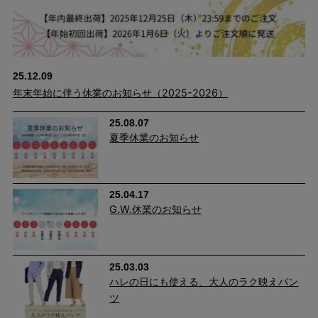
25.12.09
年末年始に伴う休業のお知らせ（2025-2026）
25.08.07
cafeからtabiまで、日常を上質に
夏季休業のお知らせ
25.04.17
G.W.休業のお知らせ
25.03.03
ハレの日にも使える、大人のラク映えパン
ツ