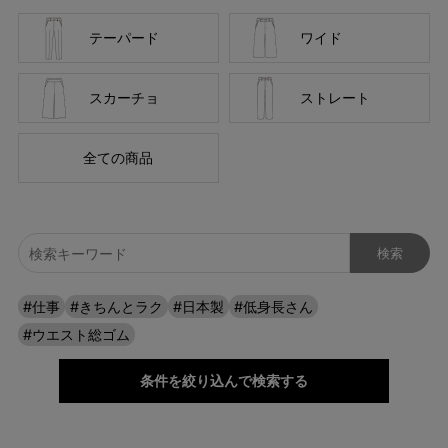
テーパード
ワイド
お届けしたいのは、人の手から生まれる本物の良さと安心
スカーチョ
ストレート
感。 ベーシックなデザインだからこそ「はきやすい」「長
く使える」という基本を忠実に守り、独自デザインのパンツ
全ての商品
を作り続けてきました。
ストレッチパンツへのこだわり
#仕事
#きちんとラク
#日本製
#低身長さん
#ウエスト総ゴム
条件を絞り込んで検索する