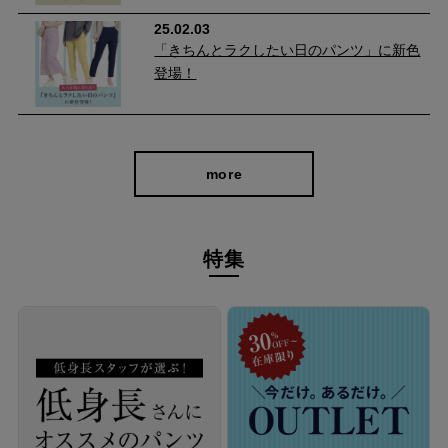
25.02.03
自分に似合うものを知っている人、年齢を重ねるごとに輝く
「きちんとラクしたい日のパンツ」に新色
人に向けて、オンラインショップ「CAFE TABi」は日常・非
登場！
日常と分けず、近所のカフェで過ごす日常も、ふらっと楽し
む旅行先でも、快適に過ごすための商品づくりを目指してい
ます。
more
本物のスタンダードを
特集