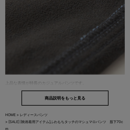
上品な表情が特長のカジュアルパンツです。
着ぶくれしにくいなめらか裏起毛で、美脚シルエットをメイク！
商品説明をもっと見る
冬の朝パンツをはいた瞬間の「ヒヤッと感」がなく、ノンストレ
スに穿いていただけます。
HOME
レディースパンツ
ふかふかのやわらかい裏起毛で真冬の寒い日もあったか快適。
[SALE] [映画着用アイテム]ふわもちタッチのマシュマロパンツ 股下70c
m