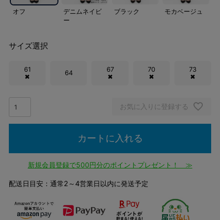
オフ
デニムネイビ
ブラック
モカベージュ
ー
サイズ選択
61
67
70
73
64
✖
✖
✖
✖
お気に入りに登録する
カートに入れる
新規会員登録で500円分のポイントプレゼント！ ≫
配送日目安：通常2～4営業日以内に発送予定