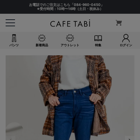
お電話でのご注文はこちら「
084-960-0450
」
※受付時間：10時〜16時（土日・祝休み）
パンツ
新着商品
アウトレット
特集
ログイン