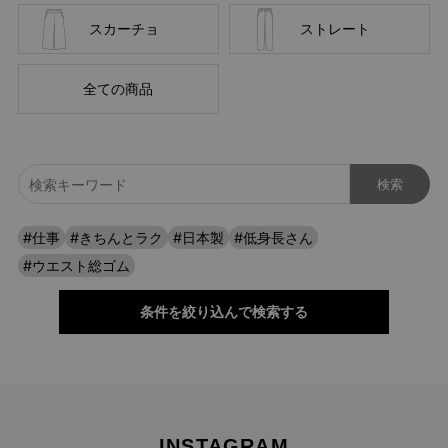
スカーチョ
ストレート
経験を積み重ねた人にしか分からない“本物のスタンダー
ド”があるとすればそれはこんな形なのかもしれません。忙
全ての商品
しい毎日をおくる全ての女性にもっと軽やかに、もっと自分
らしくオシャレを楽しんでいただければ嬉しいです。
美しく、はきやすく、長く使える
#仕事
#きちんとラク
#日本製
#低身長さん
#ウエスト総ゴム
条件を絞り込んで検索する
INSTAGRAM