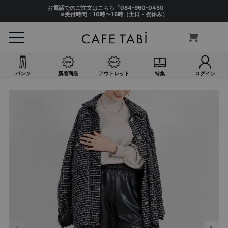
お電話でのご注文はこちら「
084-960-0450
」
※受付時間：10時〜16時（土日・祝休み）
パンツ
新着商品
アウトレット
特集
ログイン