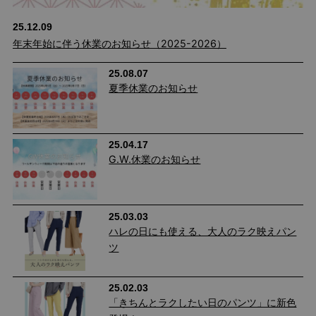
25.12.09
キレイ見えするデザインながら、ウエストゴムなのでリラクシー
年末年始に伴う休業のお知らせ（2025-2026）
な穿き心地です。
本来の膝位置より少し高い位置に切り替えを入れることで、脚を
25.08.07
夏季休業のお知らせ
長く見せる脚長効果も。
大きめニットやワンピースと合わせて穿くのがおすすめ。相反す
る素材をミックスすることで、レザーのハードさが緩和され、女
25.04.17
性らしさが際立つ着こなしに♪
G.W.休業のお知らせ
25.03.03
ハレの日にも使える、大人のラク映えパン
ツ
25.02.03
「きちんとラクしたい日のパンツ」に新色