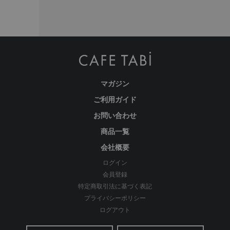
1本の糸から、そして1枚の生地から、多くの職人の手によっ
てCAFE TABiのレディースパンツはできあがっています。
ハイクオリティなパターンと丁寧な縫製でもっと美しく。や
マガジン
りたいことを妨げず、好きなことを目一杯楽しめる、1日中
ご利用ガイド
はいていたくなるようなはき心地で旅やお出かけに。
お問い合わせ
商品一覧
詳しくはこちら
会社概要
ログイン
会員登録
特定商取引法に基づく表記
プライバシーポリシー
注意事項
ログアウト
当店は、複数の販売ルートと在庫を共有し販売しております。