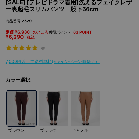
[SALE] [テレビドラマ着用]洗えるフェイクレザ
ー裏起毛スリムパンツ 股下66cm
商品番号
2529
定価
¥
6,980
のところ
獲得ポイント
63
POINT
¥
6,290
税込
3件
7,000円以上で送料無料(※キャンペーン時除く）
カラー選択
ブラウン
ブラック
キャメル