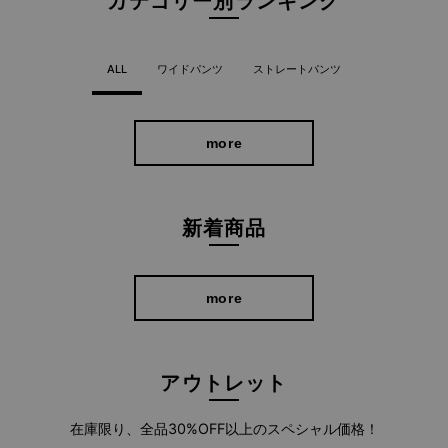
カテゴリー別ランキング
ALL
ワイドパンツ
ストレートパンツ
more
新着商品
フィットし過ぎない絶妙なシルエットにこだわったフェイクレザ
ーパンツ。
パンツの裏地には、起毛したニット素材を貼り付けているので寒
more
い日も暖かく穿いていただけます。
アウトレット
女性らしく着こなせる
在庫限り、全品30%OFF以上のスペシャル価格！