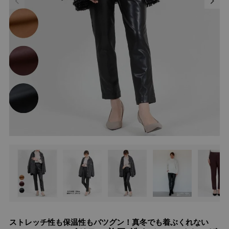
ストレッチ性も保温性もバツグン！真冬でも着ぶくれない