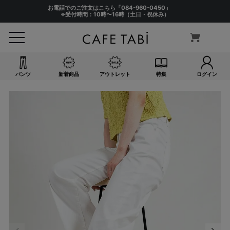
お電話でのご注文はこちら「
084-960-0450
」
※受付時間：10時〜16時（土日・祝休み）
パンツ
新着商品
アウトレット
特集
ログイン