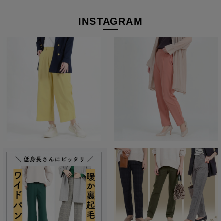
新しいデニムは穿き馴染むまでに時間がかかりがち。このパンツ
はやわらかく程よいストレッチで初めて脚を入れる時から快適な
INSTAGRAM
穿き心地。
ウエストはゴム仕様でデニム特有の窮屈さもありません。
アクティブに動く日も、気兼ねなく穿いていただけるデニムで
す。
デイリーに使いやすいカラー展開
カラーは3色展開。たっぷり着まわせる定番カラーだから一本持
っておけば大活躍してくれること間違いなしです♪
お好みの気分に合わせて選んでいただけますよ。