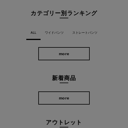
カテゴリー別ランキング
いつものデニムスタイルにトレンド感をプラ
ス
ALL
ワイドパンツ
ストレートパンツ
ワンパターンになりがちな定番デニムを裾カットフリンジでアッ
プデート！ 流行のトップスとも合わせやすく、穿くだけでトレン
ド感たっぷりな着こなしに変身します。
more
新着商品
more
アウトレット