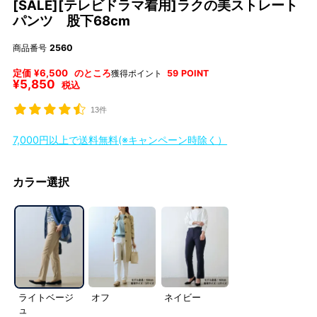
[SALE][テレビドラマ着用]ラクの美ストレート
パンツ 股下68cm
商品番号
2560
定価
¥
6,500
のところ
獲得ポイント
59
POINT
¥
5,850
税込
13件
7,000円以上で送料無料(※キャンペーン時除く）
カラー選択
ライトベージ
オフ
ネイビー
ュ