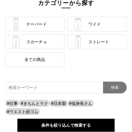
カテゴリーから探す
自分に似合うものを知っている人、年齢を重ねるごとに輝く
人に向けて、オンラインショップ「CAFE TABi」は日常・非
日常と分けず、近所のカフェで過ごす日常も、ふらっと楽し
テーパード
ワイド
む旅行先でも、快適に過ごすための商品づくりを目指してい
ます。
スカーチョ
ストレート
本物のスタンダードを
全ての商品
#仕事
#きちんとラク
#日本製
#低身長さん
#ウエスト総ゴム
条件を絞り込んで検索する