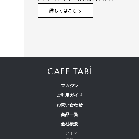
詳しくはこちら
わたしの店舗がある福山市のある備後地域は、江戸時代から
藍染による絣織物を特産。裁断、縫製、仕上げ等の工場が数
多くあります。私たちはこの地で1983年の創業以来、年間
540,000本のレディースパンツを生産しています。
マガジン
ご利用ガイド
お問い合わせ
商品一覧
会社概要
ログイン