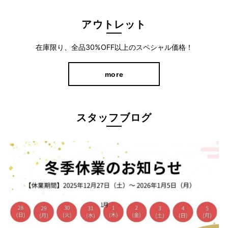
アウトレット
在庫限り、全品30%OFF以上のスペシャル価格！
ラクに穿けて美シルエットをキープする人気シリーズのストレー
more
トパンツです。
約20年前の発売から、累計80万本以上販売したロングセラー商
品の"ラクの美シリーズ"
スタッフブログ
穿き心地やわらかなスーパーストレッチで、長時間の着用でも快
適に過ごしていただけます。
独自のパターン設計で、ヒップ部分など女性らしい曲線をよりき
れいに見せてくれるよう設計。
シンプルで着回し力バツグン！ストレッチ性
◎