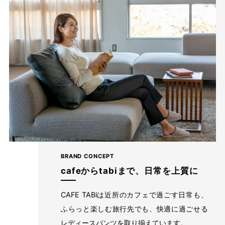
たどり着いたのは上質なストレッチ素材とシルエットから作
られるストレートパンツ。当店のパンツは、年齢にかかわら
ず、女性なら誰もが抱える体型の悩みに寄り添い、 変化し
やすい女性の体形にしっかりフィット、サポート。 長時間
はいていても疲れにくく、キレイと快適を両立します。
繊維のまちで福山で、年54万本のパンツ
BRAND CONCEPT
を生産
cafeからtabiまで、日常を上質に
CAFE TABiは近所のカフェで過ごす日常も、
ふらっと楽しむ旅行先でも、快適に過ごせる
レディースパンツを取り揃えています。