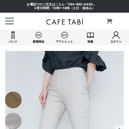
お電話でのご注文はこちら「
084-960-0450
」
※受付時間：10時〜16時（土日・祝休み）
パンツ
新着商品
アウトレット
特集
ログイン