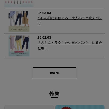
25.03.03
ハレの日にも使える、大人のラク映えパン
ヒップを立体的にみせる美尻効果
ツ
独自のパターン設計で、ヒップ部分など女性らしい曲線をよりき
25.02.03
れいに見せてくれるよう設計。
「きちんとラクしたい日のパンツ」に新色
後ろポケット部分にダーツを入れることによってキレイな丸みの
登場！
あるヒップにみせることができ、美尻効果を期待できます。 ま
た、ポケットがヒップ位置を高く見せ、はくだけでスタイルアッ
プが可能に。
more
特集