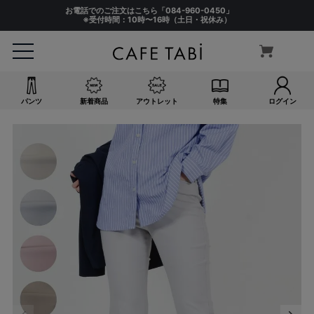
お電話でのご注文はこちら「
084-960-0450
」
※受付時間：10時〜16時（土日・祝休み）
パンツ
新着商品
アウトレット
特集
ログイン