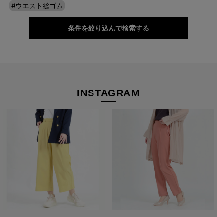
#ウエスト総ゴム
バリエーション豊富だから、お気に入りがき
っと見つかる。
条件を絞り込んで検索する
どんなトップスにも合わせやすく、きれいに見えるシンプルかつ
優秀なシルエット＆デザインだから、お気に入りがきっと見つか
るはず。
深まる季節にも重くなりすぎず、華やかな印象で季節の変わり目
INSTAGRAM
もオシャレを楽しめますよ。