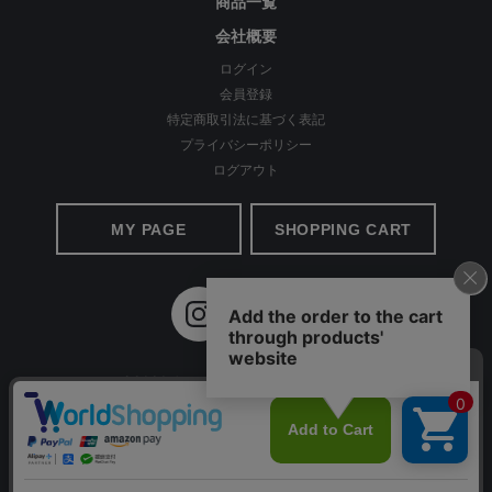
商品一覧
会社概要
ログイン
会員登録
特定商取引法に基づく表記
プライバシーポリシー
ログアウト
MY PAGE
SHOPPING CART
ほど良い光沢感が上品
©2020 Apparel Ai All Rights reserved.
レーヨン特有のなめらかさとのほど良い光沢感で、シンプルなシ
ルエットながらもカジュアル過ぎず、コーデがキレイめな印象
に。 キックバック性にも優れているので、膝の部分だけ生地が伸