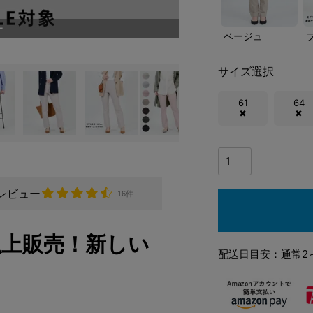
ー
ベージュ
サイズ選択
61
64
✖
✖
レビュー
16件
以上販売！新しい
配送日目安：通常2