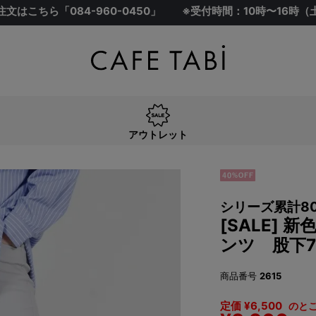
注文はこちら「
084-960-0450
」
※受付時間：10時〜16時
アウトレット
シリーズ累計8
[SALE]
ンツ 股下7
商品番号
2615
定価
¥
6,500
のと