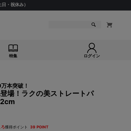
（土日・祝休み）
検索
特集
ログイン
0万本突破！
 新色登場！ラクの美ストレートパ
2cm
ころ
獲得ポイント
39
POINT