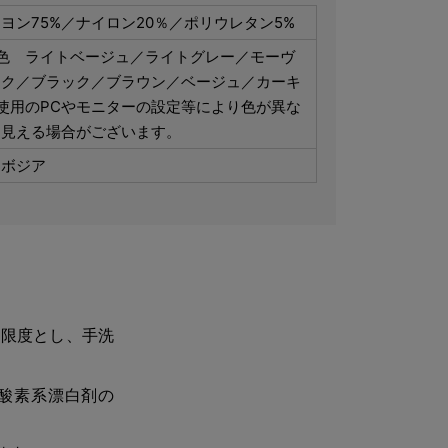
ヨン75%／ナイロン20％／ポリウレタン5%
7色 ライトベージュ／ライトグレー／モーヴ
ンク／ブラック／ブラウン／ベージュ／カーキ
使用のPCやモニターの設定等により色が異な
て見える場合がございます。
ンボジア
を限度とし、手洗
酸素系漂白剤の