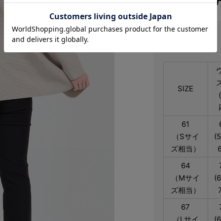
サイズ
SIZE
61
（Sサイ
(
ズ相当）
64
（Mサイ
(
ズ相当）
67
（Lサイ
(