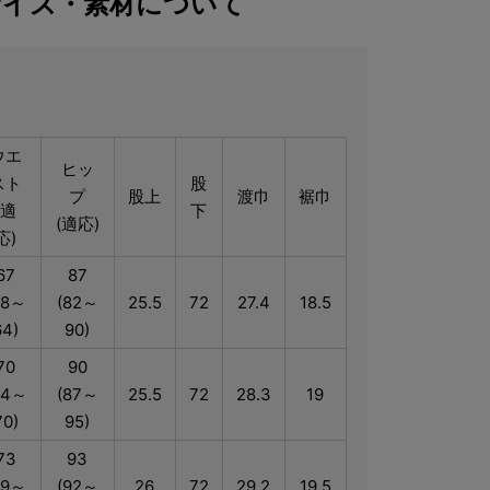
サイズ・素材について
ウエ
ヒッ
スト
股
プ
股上
渡巾
裾巾
(適
下
(適応)
応)
67
87
58～
(82～
25.5
72
27.4
18.5
64)
90)
70
90
64～
(87～
25.5
72
28.3
19
70)
95)
73
93
69～
(92～
26
72
29.2
19.5