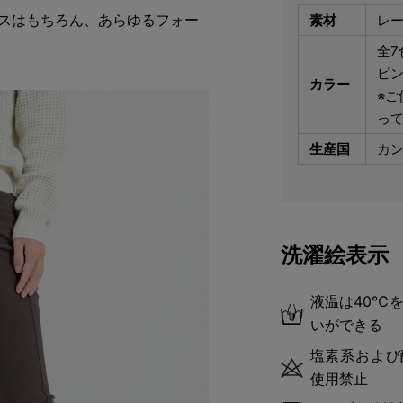
ネスはもちろん、あらゆるフォー
素材
レー
全
ピ
カラー
※ご
っ
生産国
カ
洗濯絵表示
液温は40℃
いができる
塩素系および
使用禁止