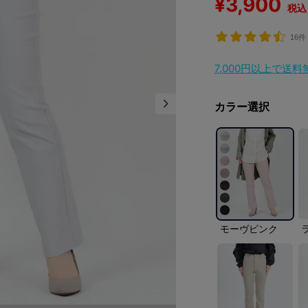
¥
3,900
税込
16件
7,000円以上で送
カラー選択
モーヴピンク