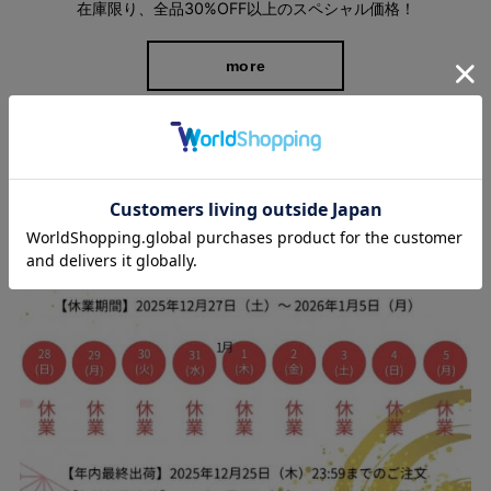
在庫限り、全品30%OFF以上のスペシャル価格！
more
シーンを選ばない万能パンツ
スタッフブログ
ジャケットやブラウスと合わせてオフィスカジュアルに、またデ
ザインカットソーやニット、セーターと組み合わせれば、リラッ
クスした休日スタイルにも。 オンオフ問わず、幅広いシーンで大
活躍すること間違いなしの１本です。