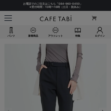
お電話でのご注文はこちら「
084-960-0450
」
※受付時間：10時〜16時（土日・祝休み）
パンツ
新着商品
アウトレット
特集
ログイン