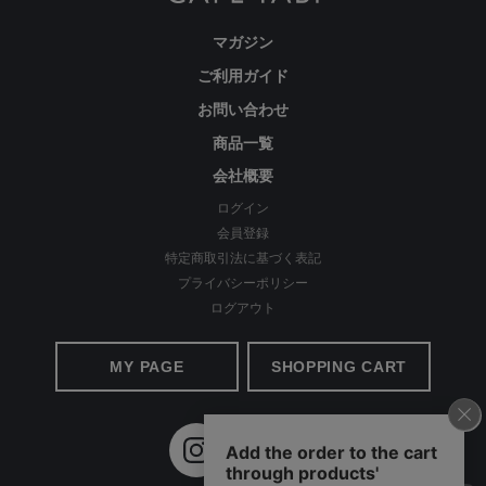
マガジン
ご利用ガイド
経験を積み重ねた人にしか分からない“本物のスタンダー
お問い合わせ
ド”があるとすればそれはこんな形なのかもしれません。忙
しい毎日をおくる全ての女性にもっと軽やかに、もっと自分
商品一覧
らしくオシャレを楽しんでいただければ嬉しいです。
会社概要
ログイン
会員登録
美しく、はきやすく、長く使える
特定商取引法に基づく表記
プライバシーポリシー
ログアウト
MY PAGE
SHOPPING CART