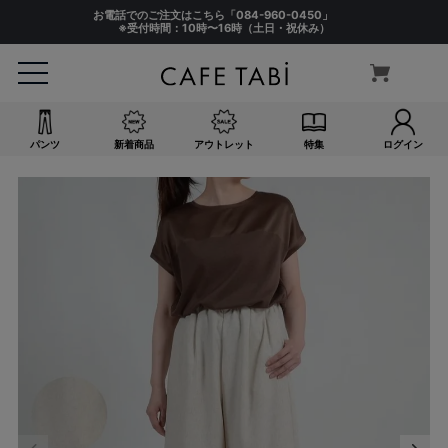
お電話でのご注文はこちら「
084-960-0450
」
※受付時間：10時〜16時（土日・祝休み）
パンツ
新着商品
アウトレット
特集
ログイン