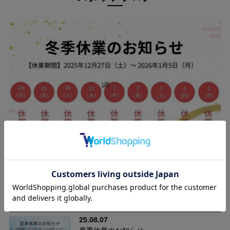
気になる腰まわりを、自然にきれいに。
ウエストの2本タックと後ろダーツが、お腹まわりからヒップま
でやさしく包み込み、美しいシルエットを演出。ラクなのにきち
んと見える一本です。
25.12.09
年末年始に伴う休業のお知らせ（2025-2026）
25.08.07