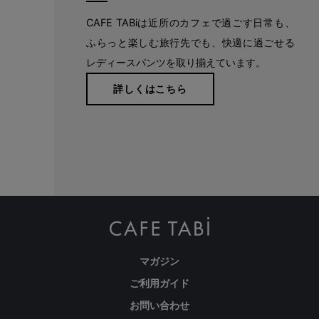
CAFE TABiは近所のカフェで過ごす日常も、
ふらっと楽しむ旅行先でも、快適に過ごせる
レディースパンツを取り揃えています。
詳しくはこちら
自分に似合うものを知っている人、年齢を重ねるごとに輝く
人に向けて、オンラインショップ「CAFE TABi」は日常・非
日常と分けず、近所のカフェで過ごす日常も、ふらっと楽し
む旅行先でも、快適に過ごすための商品づくりを目指してい
ます。
本物のスタンダードを
マガジン
ご利用ガイド
お問い合わせ