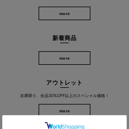
more
新着商品
気になるラインを隠して、すらりと美しく。
more
広がりすぎないストレートラインが脚をまっすぐ長く見せ、ヒッ
プから裾まで美しいシルエットに。ラクな穿き心地なのに、きれ
い見えを叶える一本です。
アウトレット
在庫限り、全品30%OFF以上のスペシャル価格！
more