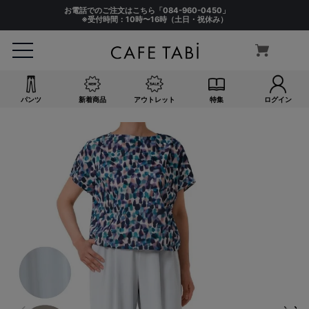
お電話でのご注文はこちら「
084-960-0450
」
※受付時間：10時〜16時（土日・祝休み）
パンツ
新着商品
アウトレット
特集
ログイン