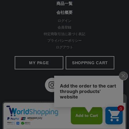
商品一覧
会社概要
ログイン
会員登録
特定商取引法に基づく表記
プライバシーポリシー
ログアウト
経験を積み重ねた人にしか分からない“本物のスタンダー
ド”があるとすればそれはこんな形なのかもしれません。忙
MY PAGE
SHOPPING CART
しい毎日をおくる全ての女性にもっと軽やかに、もっと自分
らしくオシャレを楽しんでいただければ嬉しいです。
美しく、はきやすく、長く使える
©2020 Apparel Ai All Rights reserved.