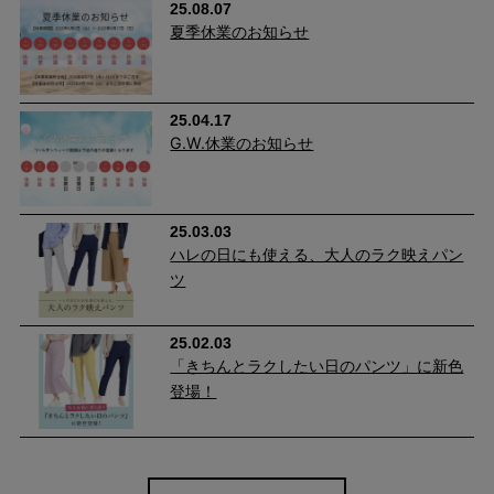
25.08.07
夏季休業のお知らせ
25.04.17
「今日はこれでよかった」と思える心地よ
G.W.休業のお知らせ
さ。
長時間座っても窮屈感を感じにくい、年齢を重ねた女性の体を考
25.03.03
えた設計。深めの股上と程よいゆとりで、毎日自然に手が伸びる
ハレの日にも使える、大人のラク映えパン
快適パンツです。
ツ
25.02.03
「きちんとラクしたい日のパンツ」に新色
登場！