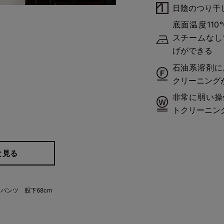
日陰のつり干
底面温度11
スチームなし
げができる
石油系溶剤に
クリーニング
非常に弱い操
トクリーニン
と見る
パンツ 股下68cm