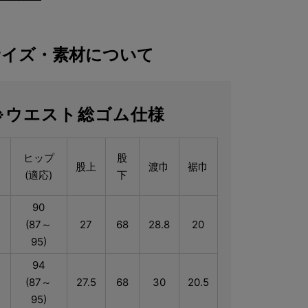
サイズ・素材について
※ウエスト総ゴム仕様
ス
ヒップ
股
股上
渡巾
裾巾
(適応)
下
90
(87～
27
68
28.8
20
95)
94
(87～
27.5
68
30
20.5
95)