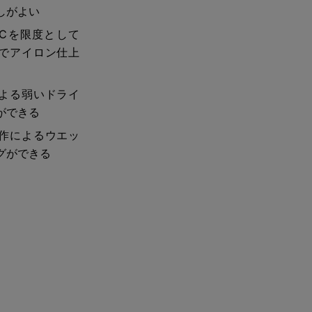
しがよい
0℃を限度として
でアイロン仕上
よる弱いドライ
ができる
作によるウエッ
グができる