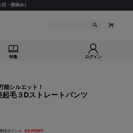
（土日・祝休み）
検索
特集
ログイン
の万能シルエット！
美起毛３Dストレートパンツ
獲得ポイント
60
POINT