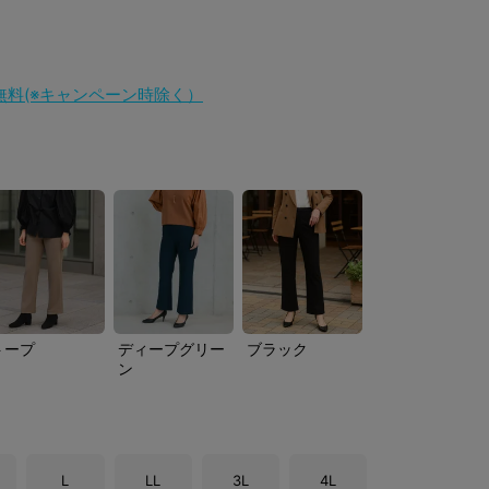
料無料(※キャンペーン時除く）
トープ
ディープグリー
ブラック
ン
L
LL
3L
4L