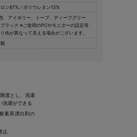
ロン87%／ポリウレタン13%
4色 アイボリー、トープ、ディープグリー
ブラック ※ご使用のPCやモニターの設定等
より色が異なって見える場合がございます。
本製
を限度とし、洗濯
い洗濯ができる
酸素系漂白剤の
禁止