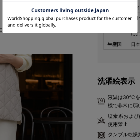
素材
ナイ
全
カラー
ン、
にご愛用いただいた1本。吸湿発
に
生産国
日
洗濯絵表示
液温は30℃
機で非常に弱
塩素系および
使用禁止
タンブル乾燥