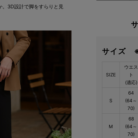
か。3D設計で脚をすらりと見
サイズ 
ウエ
SIZE
ト
(適応)
64
S
(64～
70)
68
M
(64～
70)