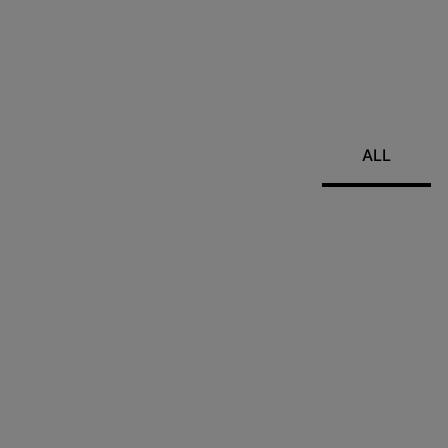
信頼の日本製 × TV通
立ち姿を美しく見せる3Dストレート。シ
ALL
た安心の実績と、毎日頼れる機能性を両立