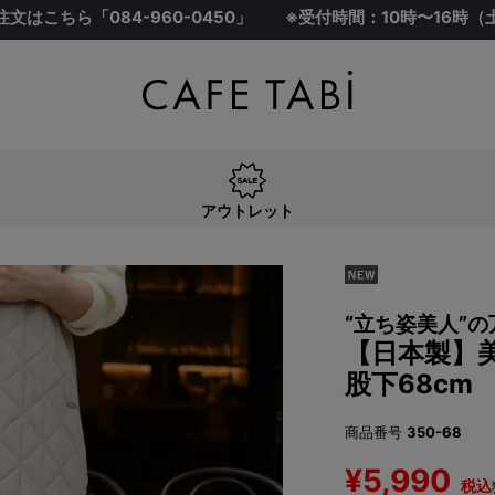
注文はこちら「
084-960-0450
」
※受付時間：10時〜16時
アウトレット
“立ち姿美人”
【日本製】
股下68cm
商品番号
350-68
¥
5,990
税込