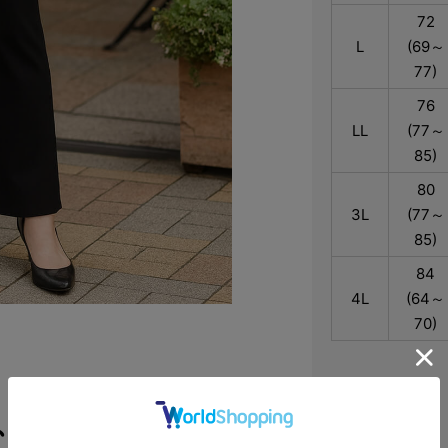
72
L
(69～
77)
76
LL
(77～
85)
80
3L
(77～
85)
84
4L
(64～
70)
、安心の美脚シ
素材