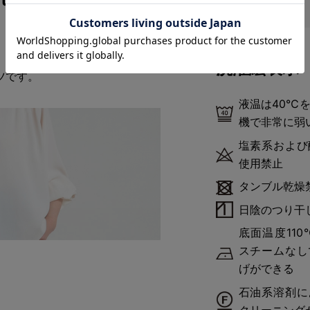
。軽くて乾きやすく、きれい見え
洗濯絵表示
ツです。
液温は40℃
機で非常に弱
塩素系および
使用禁止
タンブル乾燥
日陰のつり干
底面温度11
スチームなし
げができる
石油系溶剤に
クリーニング