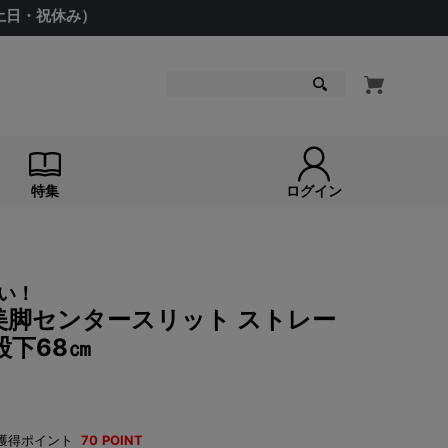
（土日・祝休み）
検索
特集
ログイン
い！
美脚センタースリット ストレー
股下68㎝
獲得ポイント
70
POINT