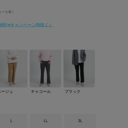
ューを書く
料無料(※キャンペーン時除く）
ベージュ
チャコール
ブラック
L
LL
3L