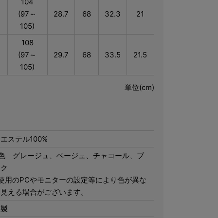
104
(97～
28.7
68
32.3
21
105)
108
(97～
29.7
68
33.5
21.5
105)
単位(cm)
エステル100%
4色 グレージュ、ベージュ、チャコール、ブ
ック
使用のPCやモニターの設定等により色が異な
て見える場合がございます。
本製