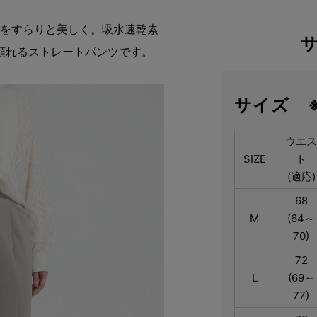
ンをすらりと美しく。吸水速乾素
頼れるストレートパンツです。
サイズ 
ウエ
SIZE
ト
(適応)
68
M
(64～
70)
72
L
(69～
77)