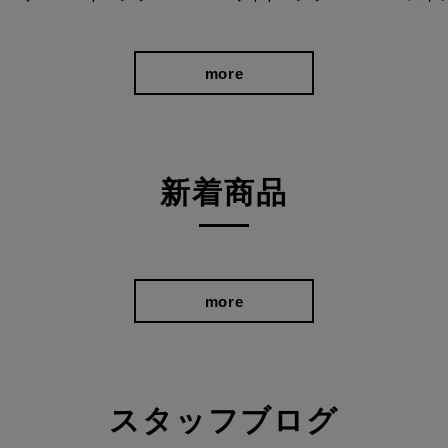
軽やかさ。
more
然な抜け感を演出。スニーカーか
ディネートを上品に整えます。
新着商品
more
スタッフブログ