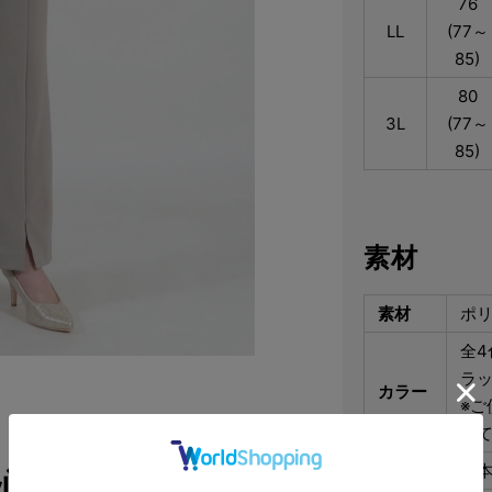
76
LL
(77～
85)
80
3L
(77～
85)
素材
素材
ポリ
全
ラ
カラー
※ご
っ
生産国
日
心地いい。