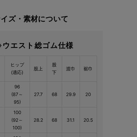
サイズ・素材について
※ウエスト総ゴム仕様
ス
ヒップ
股
股上
渡巾
裾巾
(適応)
下
96
(87～
27.7
68
29.9
20
95)
100
(92～
28.2
68
31.1
20.5
100)