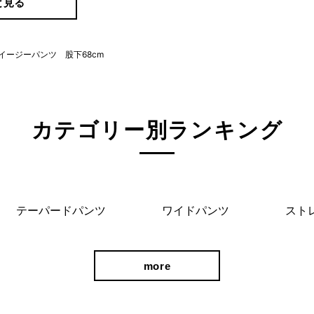
と見る
ンイージーパンツ 股下68cm
カテゴリー別ランキング
シースタイルが叶います。
テーパードパンツ
ワイドパンツ
スト
ードとも好相性なので、重宝する
more