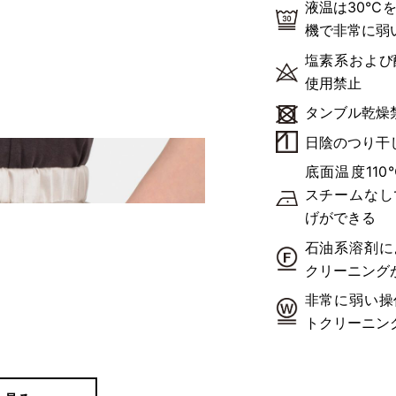
液温は30℃
機で非常に弱
塩素系および
使用禁止
タンブル乾燥
日陰のつり干
底面温度11
スチームなし
げができる
石油系溶剤に
クリーニング
非常に弱い操
トクリーニン