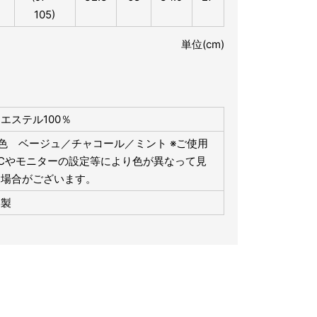
105)
単位(cm)
エステル100％
色 ベージュ／チャコール／ミント ※ご使用
Cやモニターの設定等により色が異なって見
る場合がございます。
本製