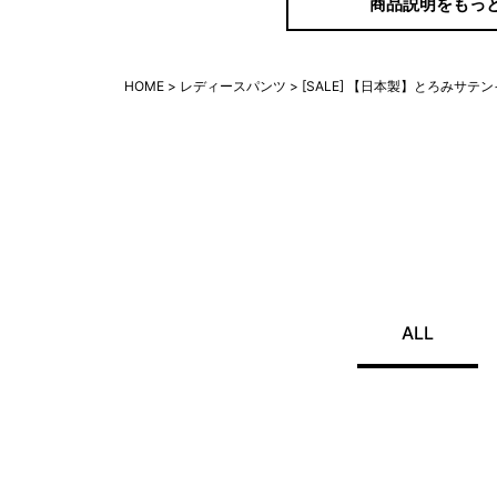
商品説明をもっ
HOME
レディースパンツ
[SALE] 【日本製】とろみサテ
ゆるっとしたシルエットで、大人のリラク
ALL
着丈の長いトップスやワンピースのレイヤ
こと間違いなし♪