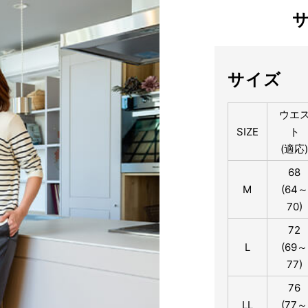
サイズ
ウエ
SIZE
ト
(適応
68
M
(64～
70)
72
L
(69～
77)
76
LL
(77～