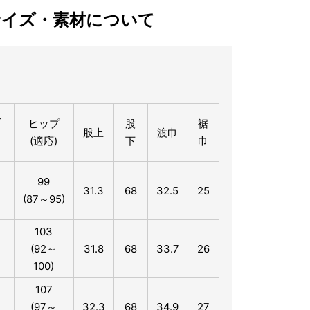
サイズ・素材について
ス
ヒップ
股
裾
股上
渡巾
(適応)
下
巾
)
99
31.3
68
32.5
25
(87～95)
103
(92～
31.8
68
33.7
26
100)
107
(97～
32.3
68
34.9
27