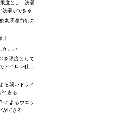
を限度とし、洗濯
い洗濯ができる
酸素系漂白剤の
禁止
しがよい
0℃を限度として
でアイロン仕上
よる弱いドライ
ができる
作によるウエッ
グができる