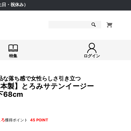
（土日・祝休み）
検索
特集
ログイン
品な落ち感で女性らしさ引き立つ
 【日本製】とろみサテンイージー
68cm
ころ
獲得ポイント
45
POINT