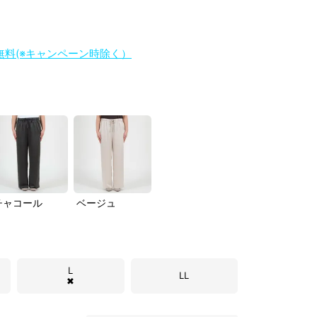
料無料(※キャンペーン時除く）
チャコール
ベージュ
L
LL
✖