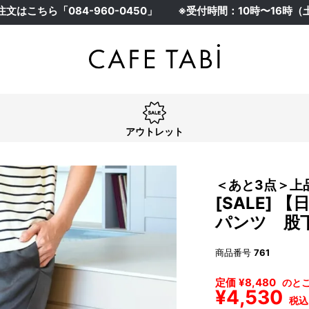
注文はこちら「
084-960-0450
」
※受付時間：10時〜16時
アウトレット
＜あと3点＞上
[SALE]
パンツ 股下
商品番号
761
定価
¥
8,480
のと
¥
4,530
税込