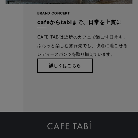
りたいことを妨げず、好きなことを目一杯楽しめる、1日中
はいていたくなるようなはき心地で旅やお出かけに。
BRAND CONCEPT
cafeからtabiまで、日常を上質に
詳しくはこちら
CAFE TABiは近所のカフェで過ごす日常も、
ふらっと楽しむ旅行先でも、快適に過ごせる
レディースパンツを取り揃えています。
詳しくはこちら
注意事項
当店は、複数の販売ルートと在庫を共有し販売しております。
在庫数の更新については鋭意努めておりますが、ご注文いただいた時
点で在庫切れが発生してしまう場合がございます。
その際はキャンセルをお願いする場合、またはお客様がよろしければ
色違いや類似商品のご案内をさせていただければと思います。
誠に勝手ながら、ご了承のほどよろしくお願いいたします。
商品画像は撮影環境、またご利用のPC環境等により実物と異なって見
える場合がございます。