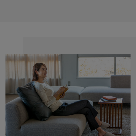
藍染による絣織物を特産。裁断、縫製、仕上げ等の工場が数
多くあります。私たちはこの地で1983年の創業以来、年間
540,000本のレディースパンツを生産しています。
1本の糸から、そして1枚の生地から、多くの職人の手によっ
てCAFE TABiのレディースパンツはできあがっています。
ハイクオリティなパターンと丁寧な縫製でもっと美しく。や