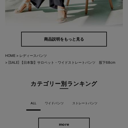
「サロペットって幼くなりそう…」と敬遠される方も多いですよ
商品説明をもっと見る
ね。
このパンツはほんのり光沢のある上品な生地感で、ラフ過ぎず大
HOME
レディースパンツ
人っぽいデザインに仕上げています。
[SALE] 【日本製】サロペット・ワイドストレートパンツ 股下68cm
またゆったりとしたシルエットで締め付け感もなく、リラックス
して着用していただけるのもうれしいポイント。
カテゴリー別ランキング
おうち時間はもちろん、夏のお出かけにもぴったりなパンツです
♪
ALL
ワイドパンツ
ストレートパンツ
コーディネートしやすいカラー
more