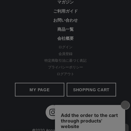
マガジン
ご利用ガイド
お手入れについて
お問い合わせ
・洗濯の際はネットを使用してください。
商品一覧
・洗濯には漂白剤や蛍光増白剤入り洗剤は使用しないでください。
会社概要
・脱水後は形を整えて吊り干しをしてください。
ログイン
・着用時に強い摩擦を受けたり、汗や雨で湿った場合は、摩擦により
会員登録
他の衣類に色が移ることがありますので、ご注意ください。
特定商取引法に基づく表記
万が一、他のものに移った場合は、早めに洗濯してください。
プライバシーポリシー
・この商品は、強い日光（または照明）を長時間受けますと変色する
ログアウト
恐れがありますのでご着用および保管の際はご注意ください。
MY PAGE
SHOPPING CART
サイズについて
・手作業の工程があるため製造上の個体差や生産時期・製造ロットの
違いによって、多少の差異が生じる場合がございます。
・サイズ表に記載している寸法に対し±数cmほど製造上の個体差が生
じることがございます。
©2020 Apparel Ai All Rights reserved.