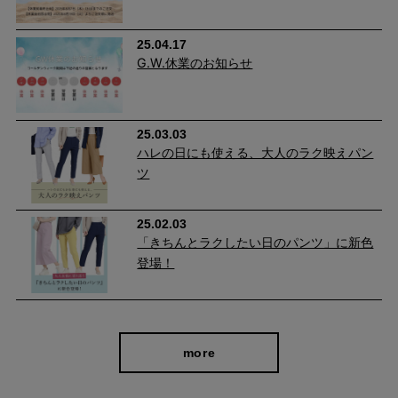
25.04.17
G.W.休業のお知らせ
25.03.03
ハレの日にも使える、大人のラク映えパン
ツ
25.02.03
自分に似合うものを知っている人、年齢を重ねるごとに輝く
「きちんとラクしたい日のパンツ」に新色
登場！
人に向けて、オンラインショップ「CAFE TABi」は日常・非
日常と分けず、近所のカフェで過ごす日常も、ふらっと楽し
む旅行先でも、快適に過ごすための商品づくりを目指してい
ます。
more