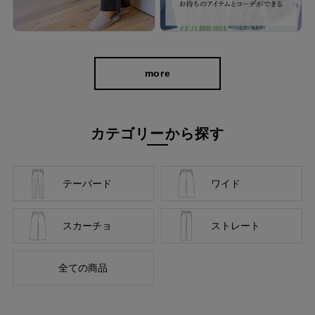
美しく、はきやすく、長く使える
more
カテゴリーから探す
テーパード
ワイド
お届けしたいのは、人の手から生まれる本物の良さと安心
スカーチョ
ストレート
感。 ベーシックなデザインだからこそ「はきやすい」「長
く使える」という基本を忠実に守り、独自デザインのパンツ
全ての商品
を作り続けてきました。