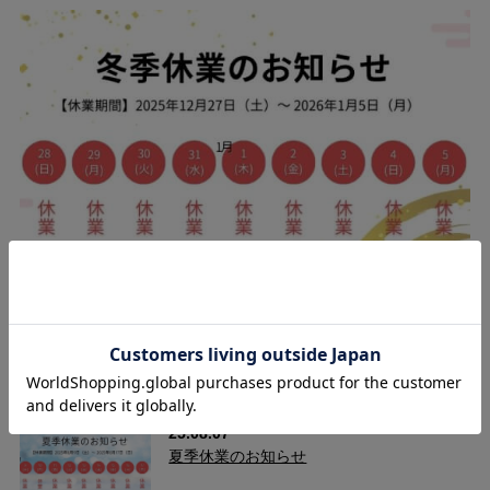
ングが決まります。
25.12.09
年末年始に伴う休業のお知らせ（2025-2026）
25.08.07
cafeからtabiまで、日常を上質に
夏季休業のお知らせ