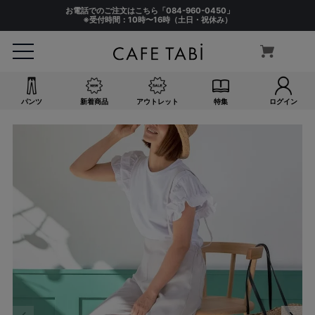
お電話でのご注文はこちら「
084-960-0450
」
※受付時間：10時〜16時（土日・祝休み）
パンツ
新着商品
アウトレット
特集
ログイン