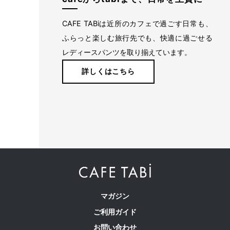
自分に似合うものを知っている人、年齢を重ねるごとに輝く
CAFE TABiは近所のカフェで過ごす日常も、
人に向けて、オンラインショップ「CAFE TABi」は日常・非
ふらっと楽しむ旅行先でも、快適に過ごせる
日常と分けず、近所のカフェで過ごす日常も、ふらっと楽し
レディースパンツを取り揃えています。
む旅行先でも、快適に過ごすための商品づくりを目指してい
詳しくはこちら
ます。
本物のスタンダードを
マガジン
ご利用ガイド
お問い合わせ