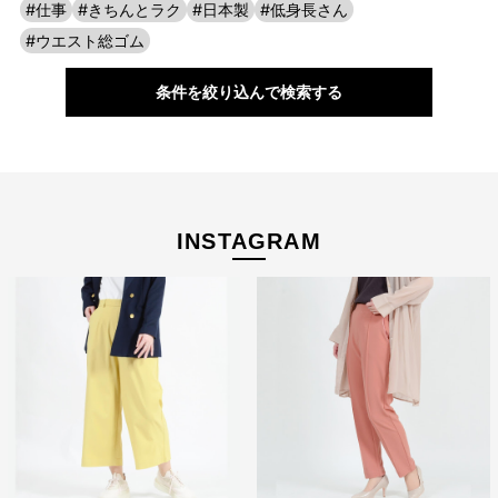
#仕事
#きちんとラク
#日本製
#低身長さん
#ウエスト総ゴム
確かな日本製品質
条件を絞り込んで検索する
製造の過程を確認しながら、Face to Faceで丁寧に作り上げ、表
面だけではなく、裏側の縫製に至るまで細部にもしっかりこだわ
っています。 国内の熟練職人が一本一本丁寧に仕上げた、機能性
たっぷりの日本製パンツです。
INSTAGRAM