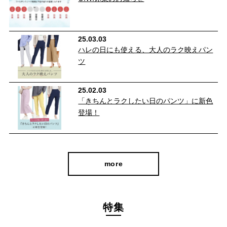
はっ水加工で付着した汚れも落ちやすい！
25.03.03
ハレの日にも使える、大人のラク映えパン
水も汚れも寄せつけない。だから、いつでもキレイ♪
ツ
（※注 繰り返しの洗濯によって効果は低下します。）
25.02.03
「きちんとラクしたい日のパンツ」に新色
登場！
more
特集