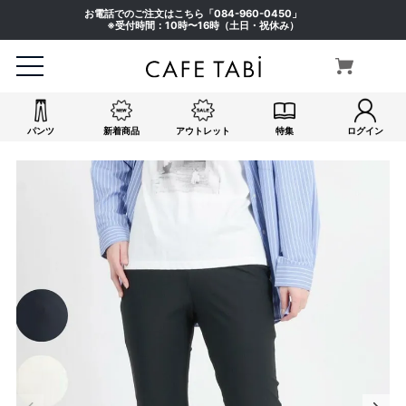
お電話でのご注文はこちら「
084-960-0450
」
※受付時間：10時〜16時（土日・祝休み）
パンツ
新着商品
アウトレット
特集
ログイン