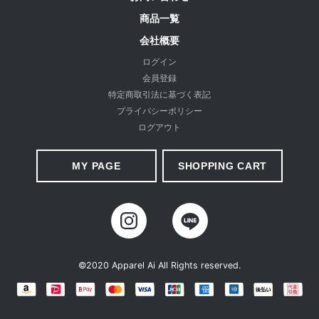
商品一覧
会社概要
経験を積み重ねた人にしか分からない“本物のスタンダー
ログイン
ド”があるとすればそれはこんな形なのかもしれません。忙
会員登録
しい毎日をおくる全ての女性にもっと軽やかに、もっと自分
特定商取引法に基づく表記
プライバシーポリシー
らしくオシャレを楽しんでいただければ嬉しいです。
ログアウト
美しく、はきやすく、長く使える
MY PAGE
SHOPPING CART
©2020 Apparel Ai All Rights reserved.