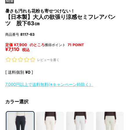
暑さも汚れも花粉も寄せつけない！
【日本製】大人の欲張り涼感セミフレアパン
ツ 股下63㎝
商品番号
8117-63
定価
¥
7,900
のところ
獲得ポイント
71
POINT
¥
7,110
税込
レビューを書く
送料個別
¥
0
7,000円以上で送料無料(※キャンペーン時除く）
カラー選択