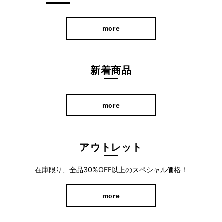
more
美しく整うスリムストレートシルエット
ハリ感のある生地が立体的なフォルムを作り、脚のラインを拾い
にくいため、すっきりとした美脚シルエットを演出。 動くたびに
新着商品
優雅なドレープが生まれます。 デザインを極力シンプルに仕上げ
ることで、シルエットの美しさが際立ち優美で気品のある印象に
more
なりました。
アウトレット
在庫限り、全品30%OFF以上のスペシャル価格！
more