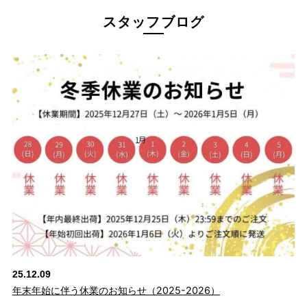
スタッフブログ
ウエストは総ゴム仕様。締めつけ感のない快
適な穿き心地
25.12.09
ウエストは総ゴム仕様。独自のパターン設計で、見た目はスッキ
年末年始に伴う休業のお知らせ（2025-2026）