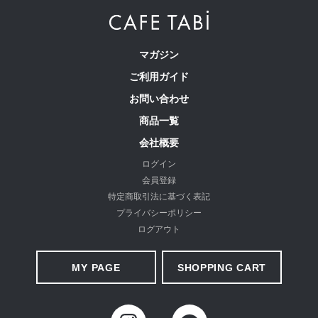
確かな日本製品質
製造の過程を確認しながら、Face to Faceで丁寧に作り上げ、表
マガジン
面だけではなく、裏側の縫製に至るまで細部にもしっかりこだわ
ご利用ガイド
っています。 国内の熟練職人が一本一本丁寧に仕上げた、機能性
お問い合わせ
たっぷりの日本製パンツです。
商品一覧
会社概要
ログイン
会員登録
特定商取引法に基づく表記
プライバシーポリシー
ログアウト
MY PAGE
SHOPPING CART