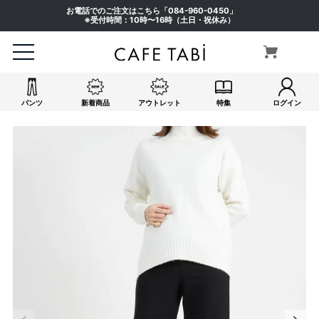
お電話でのご注文はこちら「
084-960-0450
」
※受付時間：10時〜16時（土日・祝休み）
パンツ
新着商品
アウトレット
特集
ログイン