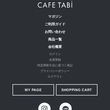
マガジン
ご利用ガイド
お問い合わせ
商品一覧
会社概要
ログイン
会員登録
お届けしたいのは、人の手から生まれる本物の良さと安心
特定商取引法に基づく表記
感。 ベーシックなデザインだからこそ「はきやすい」「長
プライバシーポリシー
く使える」という基本を忠実に守り、独自デザインのパンツ
ログアウト
を作り続けてきました。
MY PAGE
SHOPPING CART
ストレッチパンツへのこだわり