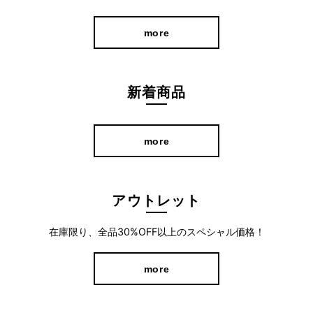
more
新着商品
more
アウトレット
ラクなのにきれい。大人の品を引き立てる1
在庫限り、全品30%OFF以上のスペシャル価格！
本。
more
総ゴム仕様で快適なはき心地。上質な生地のハリ感と縫製技術
が、腰まわりをすっきり整え、美しいバランスに。