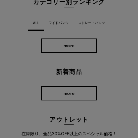
カテゴリー別ランキング
ALL
ワイドパンツ
ストレートパンツ
more
新着商品
独自のパターンカッティングで、脚が前に出やすいように設計し
more
ています。
ポケット裏地にも伸びる素材を使用。気になるおなか周りをすっ
アウトレット
きり見せながらも、ストレスフリーに着用していただけます。
伸縮性に優れているので歩きやすく、お出かけが多くなる春にぴ
在庫限り、全品30%OFF以上のスペシャル価格！
ったり。