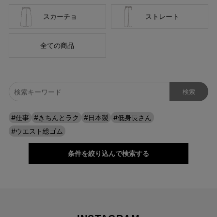
スカーチョ
ストレート
全ての商品
自分に似合うものを知っている人、年齢を重ねるごとに輝く
#仕事
#きちんとラク
#日本製
#低身長さん
人に向けて、オンラインショップ「CAFE TABi」は日常・非
#ウエスト総ゴム
日常と分けず、近所のカフェで過ごす日常も、ふらっと楽し
む旅行先でも、快適に過ごすための商品づくりを目指してい
条件を絞り込んで検索する
ます。
本物のスタンダードを