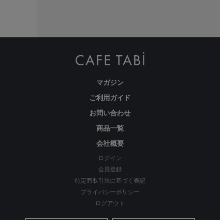
繊維のまちで福山で、年54万本のパンツ
を生産
マガジン
ご利用ガイド
お問い合わせ
商品一覧
会社概要
ログイン
会員登録
特定商取引法に基づく表記
わたしの店舗がある福山市のある備後地域は、江戸時代から
プライバシーポリシー
藍染による絣織物を特産。裁断、縫製、仕上げ等の工場が数
ログアウト
多くあります。私たちはこの地で1983年の創業以来、年間