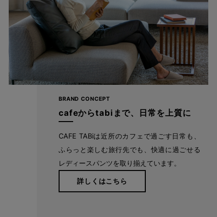
BRAND CONCEPT
cafeからtabiまで、日常を上質に
CAFE TABiは近所のカフェで過ごす日常も、
ふらっと楽しむ旅行先でも、快適に過ごせる
たどり着いたのは上質なストレッチ素材とシルエットから作
レディースパンツを取り揃えています。
られるストレートパンツ。当店のパンツは、年齢にかかわら
ず、女性なら誰もが抱える体型の悩みに寄り添い、 変化し
詳しくはこちら
やすい女性の体形にしっかりフィット、サポート。 長時間
はいていても疲れにくく、キレイと快適を両立します。