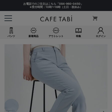
お電話でのご注文はこちら「
084-960-0450
」
※受付時間：10時〜16時（土日・祝休み）
パンツ
新着商品
アウトレット
特集
ログイン