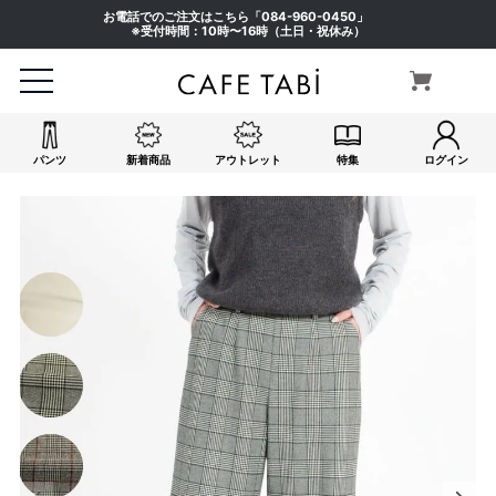
お電話でのご注文はこちら「
084-960-0450
」
※受付時間：10時〜16時（土日・祝休み）
パンツ
新着商品
アウトレット
特集
ログイン