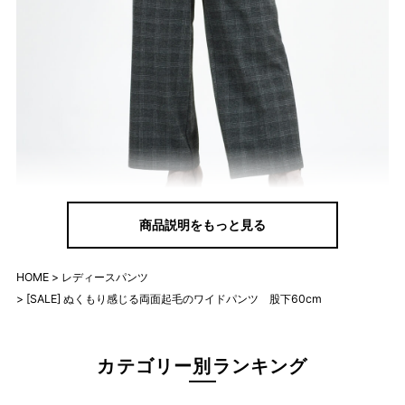
商品説明をもっと見る
下に暖かいインナーを合わせてもゴワつかず、快適に過ごせるの
HOME
レディースパンツ
が魅力。 大人を華やかにするさり気ない柄で、毎日のコーディネ
[SALE] ぬくもり感じる両面起毛のワイドパンツ 股下60cm
ートを支えてくれます。
カテゴリー別ランキング