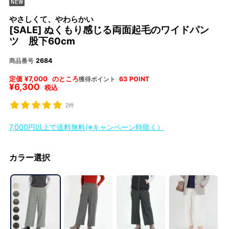
やさしくて、やわらかい
[SALE] ぬくもり感じる両面起毛のワイドパン
ツ 股下60cm
商品番号
2684
定価
¥
7,000
のところ
獲得ポイント
63
POINT
¥
6,300
税込
2件
7,000円以上で送料無料(※キャンペーン時除く）
カラー選択