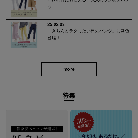
おしゃれ感ときちんと感のバランスが絶妙。Tシャツにもブラウ
ツ
スにも合う万能デザインで、オンオフ問わず活躍します。
25.02.03
「きちんとラクしたい日のパンツ」に新色
登場！
more
特集