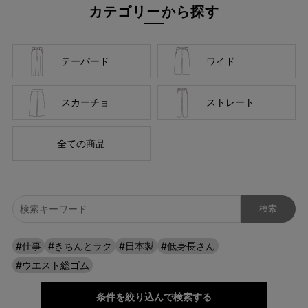
カテゴリーから探す
テーパード
ワイド
スカーチョ
ストレート
全ての商品
「脚、きれいになった？」と言われるテーパ
ード。
裾にかけてシュッと細くなるラインが、脚をまっすぐキレイに見
せてくれる。体型カバーも叶えながら、軽快な印象をプラスしま
す。
#仕事
#きちんとラク
#日本製
#低身長さん
#ウエスト総ゴム
条件を絞り込んで検索する