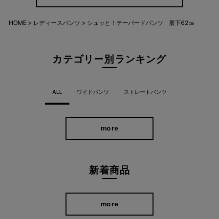
HOME
レディースパンツ
シュッと！テーパードパンツ 股下62㎝
動きやすさに、品をひとさじ。
カテゴリー別ランキング
座る・歩く・しゃがむ…どんな動きもスムーズに。なのに見た目
はきちんと。伸縮性とシルエットのバランスにこだわったからこ
ALL
ワイドパンツ
ストレートパンツ
そ叶う「ラクきれい」な仕上がりです。
more
新着商品
more