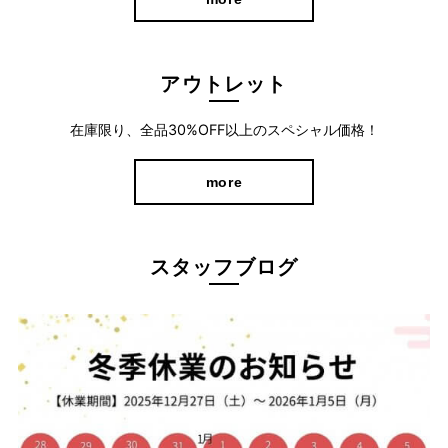
アウトレット
360°どこから見ても美脚を叶えるシルエット
在庫限り、全品30%OFF以上のスペシャル価格！
脚の形に馴染むような細身シルエットが美脚を演出。 生地の厚み
more
を調整することで、起毛パンツにありがちな着膨れを解消し美し
いシルエットに仕上げました。 後ろにデザインされたポケットが
ヒップ位置を高く見せ、はくだけでスタイルアップが可能に。
スタッフブログ