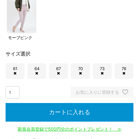
モーブピンク
サイズ選択
61
64
67
70
73
76
✖
✖
✖
✖
✖
✖
お気に入りに登録する
カートに入れる
新規会員登録で500円分のポイントプレゼント！ ≫