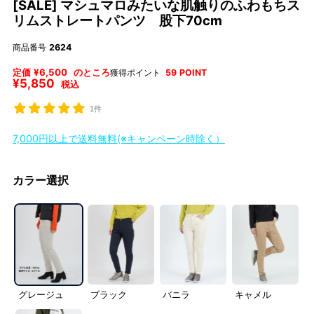
[SALE] マシュマロみたいな肌触りのふわもちス
リムストレートパンツ 股下70cm
商品番号
2624
定価
¥
6,500
のところ
獲得ポイント
59
POINT
¥
5,850
税込
1件
7,000円以上で送料無料(※キャンペーン時除く）
カラー選択
グレージュ
ブラック
バニラ
キャメル