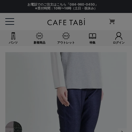
お電話でのご注文はこちら「
084-960-0450
」
※受付時間：10時〜16時（土日・祝休み）
パンツ
新着商品
アウトレット
特集
ログイン