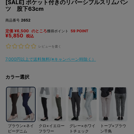
[SALE] ポケット付きのリバーシブルスリムパン
ツ 股下63cm
商品番号
2652
定価
¥
6,500
のところ
獲得ポイント
59
POINT
¥
5,850
税込
レビューを書く
7,000円以上で送料無料(※キャンペーン時除く）
カラー選択
ブラウン×ネイ
クロ×イエロー
グレー×ホワイ
トープ×ブラウ
ビーデニム
フラワー
トチェック
ン千鳥