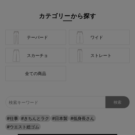
スタイルアップを叶える立体シルエットで、
カテゴリーから探す
美脚と上品さを両立
年齢を重ねると気になるウエストやヒップ周りをきれいに魅せる
テーパード
ワイド
パターン設計で、はき心地と美脚を両立させました。 素材・美し
さ・はき心地・色と計算しつくした、自慢の１本です。
スカーチョ
ストレート
全ての商品
#仕事
#きちんとラク
#日本製
#低身長さん
#ウエスト総ゴム