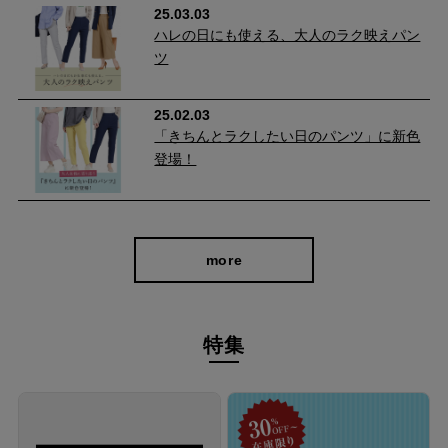
25.03.03
ハレの日にも使える、大人のラク映えパン
ツ
25.02.03
「きちんとラクしたい日のパンツ」に新色
登場！
プリント面には水に溶けない転写プリントを採用！ほど良いハリ
more
となめらかな肌触りは高級感があり、生地を引き延ばしても目割
れしません。 細部にもこだわったリバーシブル仕立てで、ガラリ
と印象を変えることができ着用シーンが広がります。
特集