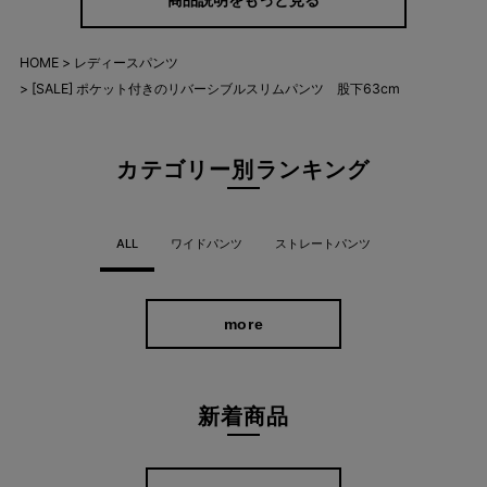
HOME
レディースパンツ
[SALE] ポケット付きのリバーシブルスリムパンツ 股下63cm
洗濯機OK！シワになりにくいから旅行にピッ
カテゴリー別ランキング
タリ。
洗濯機で洗えるって意外と大事なポイントですよね。ご家庭の洗
ALL
ワイドパンツ
ストレートパンツ
濯機で洗えるから、お手入れも楽々。 また、長時間座りっぱなし
の移動や、カバンにギュっと詰め込んでもシワになりにくいの
で、旅行先でもキレイが続きます。
more
新着商品