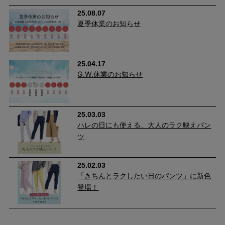
25.08.07
夏季休業のお知らせ
25.04.17
G.W.休業のお知らせ
25.03.03
ハレの日にも使える、大人のラク映えパン
ツ
長く愛される理由は“美しさと心地よさ”
膝位置を高めに設計し脚長効果をプラス。肌ざわりなめらかな美
25.02.03
起毛素材で、TV通販でも高評価をいただいた人気アイテムです。
「きちんとラクしたい日のパンツ」に新色
登場！