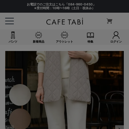
お電話でのご注文はこちら「
084-960-0450
」
※受付時間：10時〜16時（土日・祝休み）
パンツ
新着商品
アウトレット
特集
ログイン