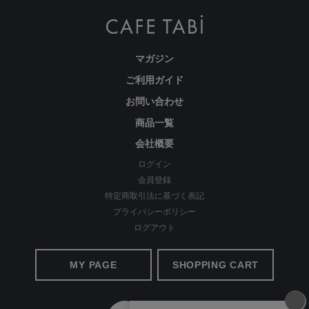
繊維のまちで福山で、年54万本のパンツ
を生産
マガジン
ご利用ガイド
お問い合わせ
商品一覧
会社概要
ログイン
会員登録
特定商取引法に基づく表記
プライバシーポリシー
ログアウト
わたしの店舗がある福山市のある備後地域は、江戸時代から
MY PAGE
SHOPPING CART
藍染による絣織物を特産。裁断、縫製、仕上げ等の工場が数
多くあります。私たちはこの地で1983年の創業以来、年間