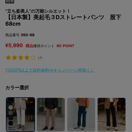
“立ち姿美人”の万能シルエット！
【日本製】美起毛３Dストレートパンツ 股下
68cm
商品番号
350-68
¥
5,990
税込
獲得ポイント
60
POINT
1件
7,000円以上で送料無料(※キャンペーン時除く）
カラー選択