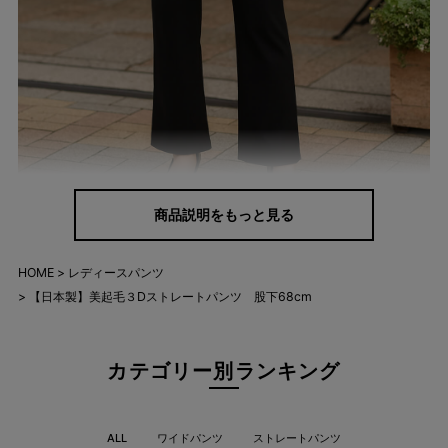
商品説明をもっと見る
HOME
レディースパンツ
テレビ通販実績のある、安心の美脚シルエッ
【日本製】美起毛３Dストレートパンツ 股下68cm
ト
ショップチャンネルで紹介され、多くの方にご愛用いただいた1
カテゴリー別ランキング
本。吸湿発熱とストレッチで、快適な冬の毎日へ。
ALL
ワイドパンツ
ストレートパンツ