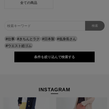
全ての商品
#仕事
#きちんとラク
#日本製
#低身長さん
#ウエスト総ゴム
自分に似合うものを知っている人、年齢を重ねるごとに輝く
条件を絞り込んで検索する
人に向けて、オンラインショップ「CAFE TABi」は日常・非
日常と分けず、近所のカフェで過ごす日常も、ふらっと楽し
む旅行先でも、快適に過ごすための商品づくりを目指してい
ます。
INSTAGRAM
本物のスタンダードを