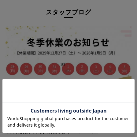
スタッフブログ
信頼の日本製 × TV通販実績
立ち姿を美しく見せる3Dストレート。ショップチャンネルでもご
紹介された安心の実績と、毎日頼れる機能性を両立しました。
25.12.09
年末年始に伴う休業のお知らせ（2025-2026）