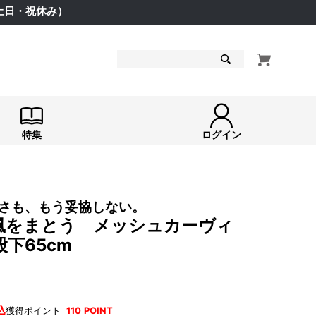
（土日・祝休み）
検索
特集
ログイン
さも、もう妥協しない。
風をまとう メッシュカーヴィ
下65cm
込
獲得ポイント
110
POINT