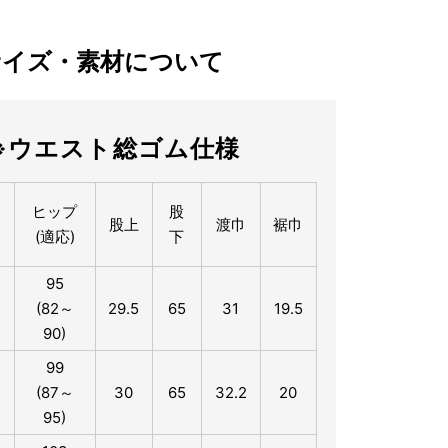
サイズ・素材について
※ウエスト総ゴム仕様
ヒップ
股
股上
渡巾
裾巾
(適応)
下
95
(82～
29.5
65
31
19.5
90)
99
(87～
30
65
32.2
20
95)