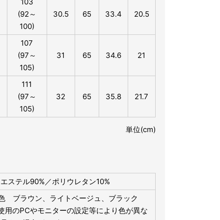
103
(92～
30.5
65
33.4
20.5
100)
107
(97～
31
65
34.6
21
105)
111
(97～
32
65
35.8
21.7
105)
単位(cm)
エステル90%／ポリウレタン10%
3色 ブラウン、ライトベージュ、ブラック
使用のPCやモニターの設定等により色が異な