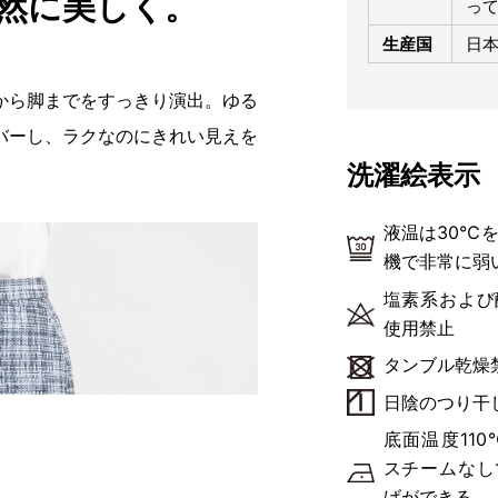
然に美しく。
っ
生産国
日
から脚までをすっきり演出。ゆる
バーし、ラクなのにきれい見えを
洗濯絵表示
液温は30℃
機で非常に弱
塩素系および
使用禁止
タンブル乾燥
日陰のつり干
底面温度11
スチームなし
げができる