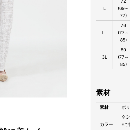
72
L
(69～
77)
76
LL
(77～
85)
80
3L
(77～
85)
素材
素材
ポリ
全
カラー
※ご