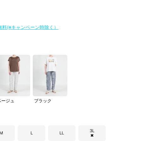
料無料(※キャンペーン時除く）
ベージュ
ブラック
3L
M
L
LL
✖