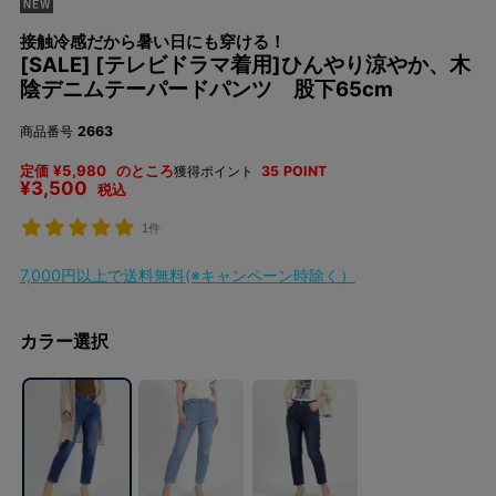
接触冷感だから暑い日にも穿ける！
[SALE] [テレビドラマ着用]ひんやり涼やか、木
陰デニムテーパードパンツ 股下65cm
商品番号
2663
定価
¥
5,980
のところ
獲得ポイント
35
POINT
¥
3,500
税込
1件
7,000円以上で送料無料(※キャンペーン時除く）
カラー選択