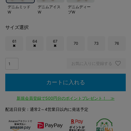
デニムミッド
デニムアイス
デニムディー
W
W
プW
サイズ選択
61
64
67
70
73
76
✖
✖
✖
お気に入りに登録する
カートに入れる
新規会員登録で500円分のポイントプレゼント！ ≫
配送日目安：通常2～4営業日以内に発送予定