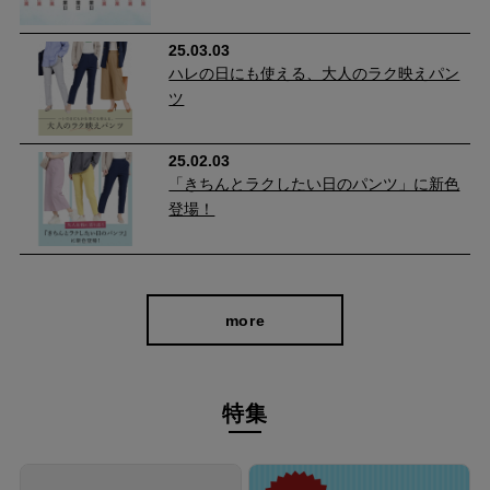
やわらかストレッチで快適に過ごせる
25.03.03
ハレの日にも使える、大人のラク映えパン
新しいデニムは穿き馴染むまでに時間がかかるイメージがありま
ツ
せんか？
このデニムは柔らかくストレッチ性があるため、初めて脚を入れ
25.02.03
る時から穿き心地が快適。 動きに合わせてしっかり伸びるので一
「きちんとラクしたい日のパンツ」に新色
日中ストレスフリーです。
登場！
more
特集