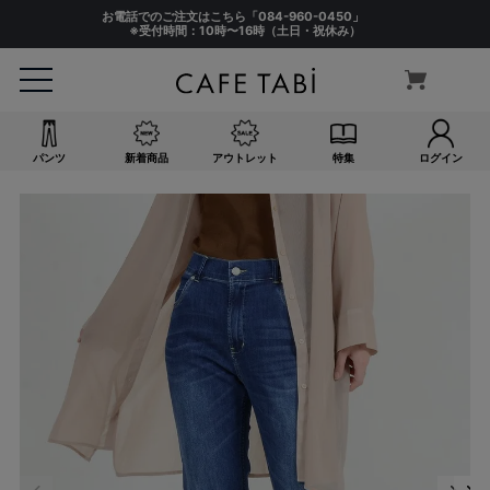
お電話でのご注文はこちら「
084-960-0450
」
※受付時間：10時〜16時（土日・祝休み）
パンツ
新着商品
アウトレット
特集
ログイン