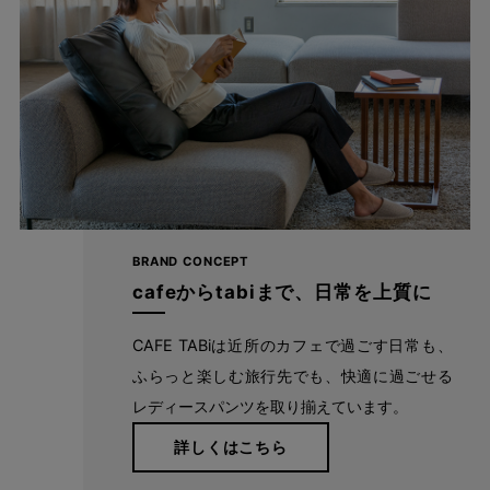
洗濯機で洗えるから毎日穿ける！
おうちの洗濯機でジャブジャブ洗えるから、デイリー使いにもピ
ッタリ。 なめらかな肌触りでシワにもなりにくく、お手入れも
BRAND CONCEPT
楽々。 デニム特有の色落ちも楽しめます。
cafeからtabiまで、日常を上質に
CAFE TABiは近所のカフェで過ごす日常も、
ふらっと楽しむ旅行先でも、快適に過ごせる
レディースパンツを取り揃えています。
詳しくはこちら