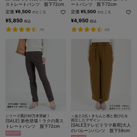
ストレートパンツ 股下72cm
ートパンツ 股下72cm
定価
¥
6,500
定価
¥
5,500
のところ
のところ
¥
5,850
¥
4,950
税込
税込
7件
6件
シリーズ累計80万本突破！
＜あと2点＞きちんと感と遊び心を
[SALE] 新色登場！ラクの美ス
両立したデザイン
[SALE][テレビドラマ着用]大人
トレートパンツ 股下72cm
のバルーンパンツ 股下59cm