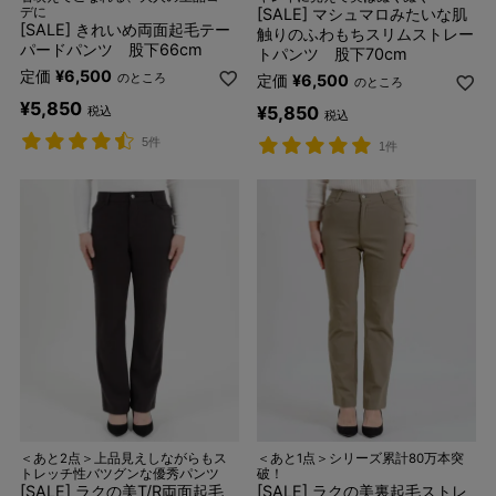
デに
[SALE] マシュマロみたいな肌
[SALE] きれいめ両面起毛テー
触りのふわもちスリムストレー
パードパンツ 股下66cm
トパンツ 股下70cm
定価
¥
6,500
のところ
定価
¥
6,500
のところ
¥
5,850
¥
5,850
税込
税込
5件
1件
＜あと2点＞上品見えしながらもス
＜あと1点＞シリーズ累計80万本突
トレッチ性バツグンな優秀パンツ
破！
[SALE] ラクの美T/R両面起毛
[SALE] ラクの美裏起毛ストレ