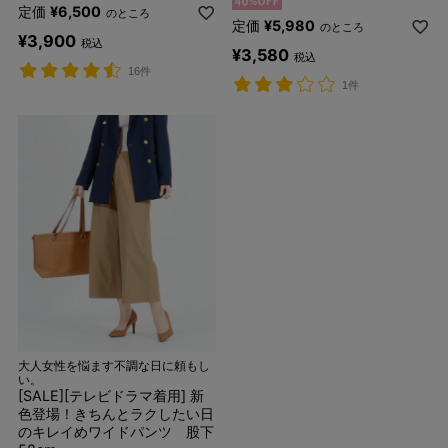
定価
¥
6,500
のところ
定価
¥
5,980
のところ
¥
3,900
税込
¥
3,580
税込
16件
1件
大人女性を悩ます不調な日に頼もし
い。
[SALE][テレビドラマ着用] 新
色登場！きちんとラクしたい日
のキレイめワイドパンツ 股下