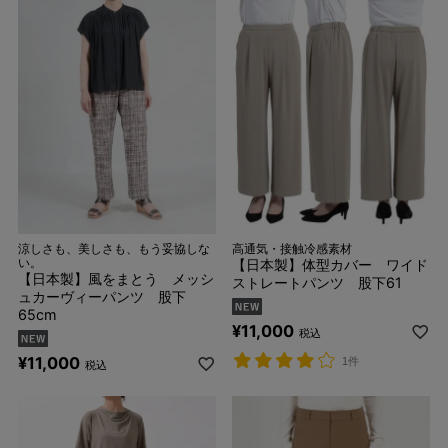
涼しさも、美しさも、もう妥協しな
高通気・接触冷感素材
い。
【日本製】体型カバー ワイド
【日本製】風をまとう メッシ
ストレートパンツ 股下61
ュカーヴィーパンツ 股下
65cm
¥
11,000
税込
¥
11,000
1件
税込