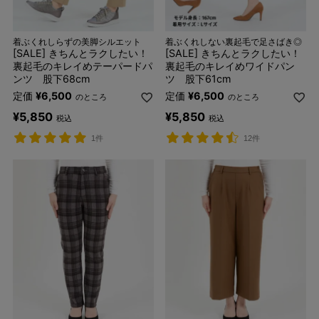
着ぶくれしらずの美脚シルエット
着ぶくれしない裏起毛で足さばき◎
[SALE] きちんとラクしたい！
[SALE] きちんとラクしたい！
裏起毛のキレイめテーパードパ
裏起毛のキレイめワイドパン
ンツ 股下68cm
ツ 股下61cm
定価
¥
6,500
定価
¥
6,500
のところ
のところ
¥
5,850
¥
5,850
税込
税込
1件
12件