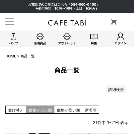
ピンク系
お電話でのご注文はこちら「
084-960-0450
」
イエロー系
※受付時間：10時〜16時（土日・祝休み）
オレンジ系
グリーン系
ブラウン系
パープル系
パンツ
新着商品
アウトレット
特集
ログイン
その他（柄）
在庫なし商品
HOME
商品一覧
在庫なし商品を表示しない
商品一覧
検索
詳細検索
並び替え
価格が安い順
価格が高い順
新着順
21
件中
1
-
21
件表示