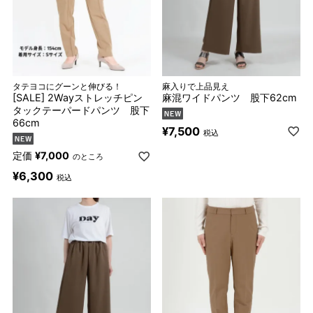
タテヨコにグーンと伸びる！
麻入りで上品見え
[SALE] 2Wayストレッチピン
麻混ワイドパンツ 股下62cm
タックテーパードパンツ 股下
66cm
¥
7,500
税込
定価
¥
7,000
のところ
¥
6,300
税込