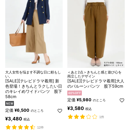
大人女性を悩ます不調な日に頼もし
＜あと2点＞きちんと感と遊び心を
い。
両立したデザイン
[SALE][テレビドラマ着用] 新
[SALE][テレビドラマ着用]大人
色登場！きちんとラクしたい日
のバルーンパンツ 股下59cm
のキレイめワイドパンツ 股下
58cm
定価
¥
5,980
のところ
¥
3,580
税込
定価
¥
6,500
のところ
1件
¥
3,480
税込
12件