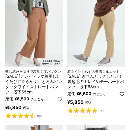
落ち感たっぷりで高見え度バツグン
着ぶくれしらずの美脚シルエット
[SALE][テレビドラマ着用] 歩
[SALE] きちんとラクしたい！
くたびに揺らめく、とろみピン
裏起毛のキレイめテーパードパ
タックワイドストレートパン
ンツ 股下68cm
ツ 股下65cm
定価
¥
6,500
のところ
定価
¥
6,500
のところ
¥
5,850
税込
¥
5,850
税込
1件
8件