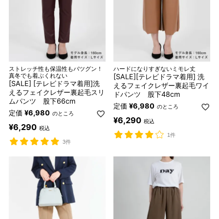
ストレッチ性も保温性もバツグン！
ハードになりすぎないミモレ丈
真冬でも着ぶくれない
[SALE][テレビドラマ着用] 洗
[SALE] [テレビドラマ着用]洗
えるフェイクレザー裏起毛ワイ
えるフェイクレザー裏起毛スリ
ドパンツ 股下48cm
ムパンツ 股下66cm
定価
¥
6,980
のところ
定価
¥
6,980
のところ
¥
6,290
税込
¥
6,290
税込
1件
3件