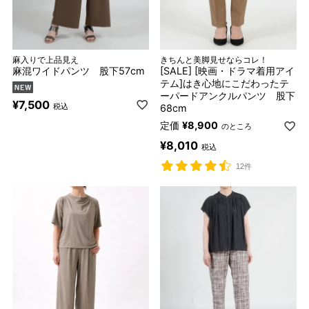
麻入りで上品見え
きちんと美脚見せならコレ！
麻混ワイドパンツ 股下57cm
[SALE] [映画・ドラマ着用アイ
テム]はき心地にこだわったテ
ーパードアンクルパンツ 股下
¥
7,500
税込
68cm
定価
¥
8,900
のところ
¥
8,010
税込
12件