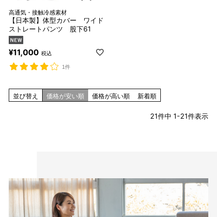
高通気・接触冷感素材
【日本製】体型カバー ワイド
ストレートパンツ 股下61
¥
11,000
税込
1件
並び替え
価格が安い順
価格が高い順
新着順
21
件中
1
-
21
件表示