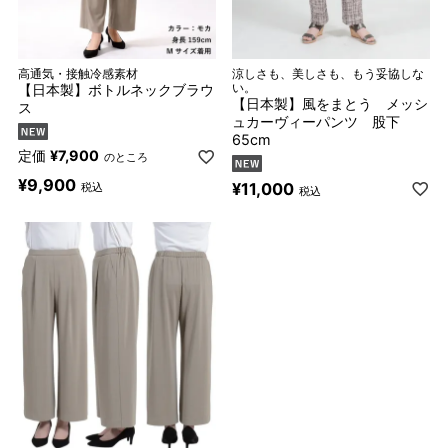
高通気・接触冷感素材
涼しさも、美しさも、もう妥協しな
【日本製】ボトルネックブラウ
い。
【日本製】風をまとう メッシ
ス
ュカーヴィーパンツ 股下
65cm
定価
¥
7,900
のところ
¥
9,900
¥
11,000
税込
税込