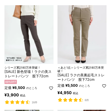
シリーズ累計80万本突破！
＜あと1点＞シリーズ累計80万本突
[SALE] 新色登場！ラクの美ス
破！
[SALE] ラクの美裏起毛ストレ
トレートパンツ 股下72cm
ートパンツ 股下72cm
定価
¥
5,500
のところ
定価
¥
6,500
のところ
¥
4,950
税込
¥
3,900
税込
6件
16件