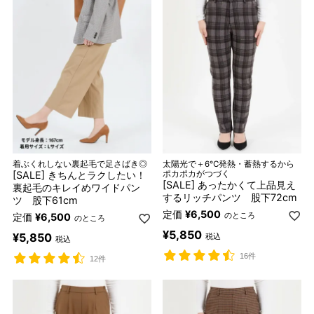
着ぶくれしない裏起毛で足さばき◎
太陽光で＋6℃発熱・蓄熱するから
[SALE] きちんとラクしたい！
ポカポカがつづく
[SALE] あったかくて上品見え
裏起毛のキレイめワイドパン
するリッチパンツ 股下72cm
ツ 股下61cm
定価
¥
6,500
のところ
定価
¥
6,500
のところ
¥
5,850
¥
5,850
税込
税込
16件
12件