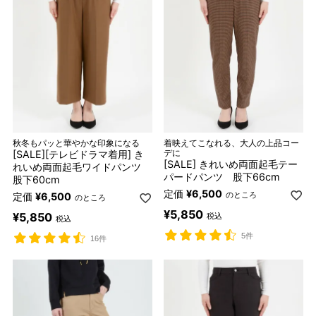
秋冬もパッと華やかな印象になる
着映えてこなれる、大人の上品コー
[SALE][テレビドラマ着用] き
デに
[SALE] きれいめ両面起毛テー
れいめ両面起毛ワイドパンツ
パードパンツ 股下66cm
股下60cm
定価
¥
6,500
のところ
定価
¥
6,500
のところ
¥
5,850
¥
5,850
税込
税込
5件
16件