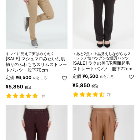
キレイに見えて実はぬくぬく
＜あと2点＞上品見えしながらもス
[SALE] マシュマロみたいな肌
トレッチ性バツグンな優秀パンツ
[SALE] ラクの美T/R両面起毛
触りのふわもちスリムストレー
ストレートパンツ 股下72cm
トパンツ 股下70cm
定価
¥
6,500
のところ
定価
¥
6,500
のところ
¥
5,850
¥
5,850
税込
税込
7件
1件