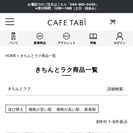
ピンク系
お電話でのご注文はこちら「
084-960-0450
」
イエロー系
※受付時間：10時〜16時（土日・祝休み）
オレンジ系
グリーン系
ブラウン系
パープル系
パンツ
新着商品
アウトレット
特集
ログイン
その他（柄）
在庫なし商品
HOME
きちんとラク商品一覧
在庫なし商品を表示しない
きちんとラク商品一覧
検索
きちんとラク
詳細検索
並び替え
価格が安い順
価格が高い順
新着順
8
件中
1
-
8
件表示