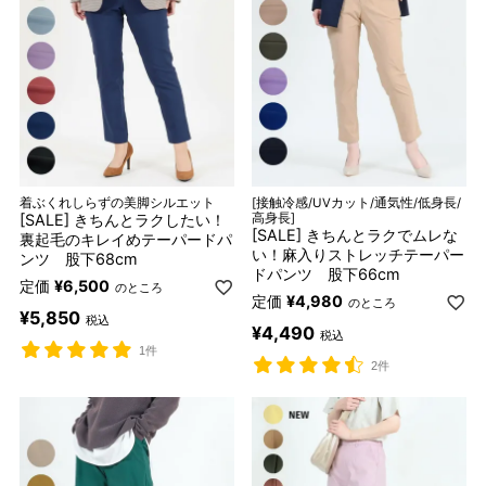
着ぶくれしらずの美脚シルエット
[接触冷感/UVカット/通気性/低身長/
[SALE] きちんとラクしたい！
高身長]
[SALE] きちんとラクでムレな
裏起毛のキレイめテーパードパ
い！麻入りストレッチテーパー
ンツ 股下68cm
ドパンツ 股下66cm
定価
¥
6,500
のところ
定価
¥
4,980
のところ
¥
5,850
税込
¥
4,490
税込
1件
2件