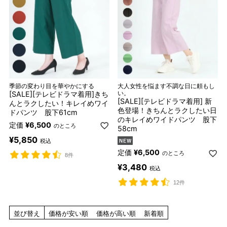
季節の変わり目を華やかにする
大人女性を悩ます不調な日に頼もし
[SALE][テレビドラマ着用]きち
い。
[SALE][テレビドラマ着用] 新
んとラクしたい！キレイめワイ
色登場！きちんとラクしたい日
ドパンツ 股下61cm
のキレイめワイドパンツ 股下
定価
¥
6,500
のところ
58cm
¥
5,850
税込
定価
¥
6,500
のところ
8件
¥
3,480
税込
12件
並び替え
価格が安い順
価格が高い順
新着順