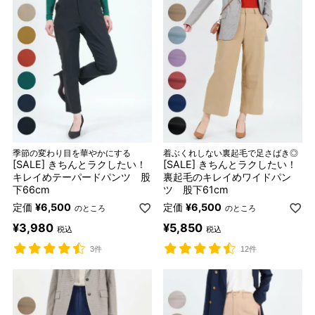
季節の変わり目を華やかにする
着ぶくれしない裏起毛で足さばき◎
[SALE] きちんとラクしたい！
[SALE] きちんとラクしたい！
キレイめテーパードパンツ 股
裏起毛のキレイめワイドパン
下66cm
ツ 股下61cm
定価
¥
6,500
定価
¥
6,500
のところ
のところ
¥
3,980
¥
5,850
税込
税込
3件
12件